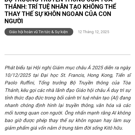
THÁNH: TRÍ TUỆ NHÂN TẠO KHÔNG THỂ
THAY THẾ SỰ KHÔN NGOAN CỦA CON
NGƯỜI
Giáo hội hoàn vũ Tin tức & Sự kiện
12 Tháng 12, 2025
Phát biểu tại Hội nghị Giám mục châu Á 2025 diễn ra ngày
10/12/2025 tại Đại học St. Francis, Hong Kong, Tiến sĩ
Paolo Ruffini, Tổng trưởng Bộ Truyền thông của Tòa
Thánh, kêu gọi các nhà lãnh đạo Giáo hội châu Á duy trì sự
tỉnh thức đạo đức trong bối cảnh trí tuệ nhân tạo (AI) đang
nhanh chóng định hình lại truyền thông, văn hóa và các
mối tương quan con người. Ông nhấn mạnh rằng AI không
bao giờ được phép thay thế sự khôn ngoan hay làm suy
giảm phẩm giá vốn nằm ở trung tâm đời sống Kitô hữu.