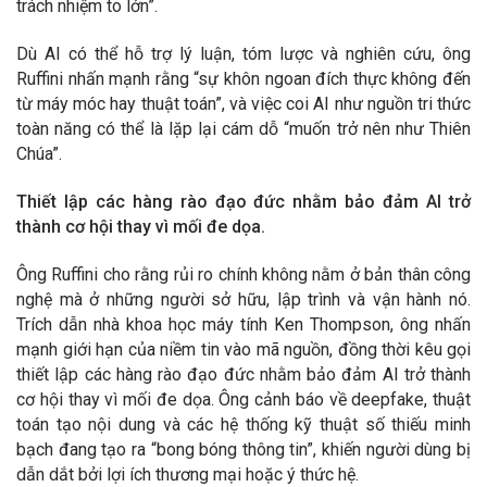
trách nhiệm to lớn”.
Dù AI có thể hỗ trợ lý luận, tóm lược và nghiên cứu, ông
Ruffini nhấn mạnh rằng “sự khôn ngoan đích thực không đến
từ máy móc hay thuật toán”, và việc coi AI như nguồn tri thức
toàn năng có thể là lặp lại cám dỗ “muốn trở nên như Thiên
Chúa”.
Thiết lập các hàng rào đạo đức nhằm bảo đảm AI trở
thành cơ hội thay vì mối đe dọa.
Ông Ruffini cho rằng rủi ro chính không nằm ở bản thân công
nghệ mà ở những người sở hữu, lập trình và vận hành nó.
Trích dẫn nhà khoa học máy tính Ken Thompson, ông nhấn
mạnh giới hạn của niềm tin vào mã nguồn, đồng thời kêu gọi
thiết lập các hàng rào đạo đức nhằm bảo đảm AI trở thành
cơ hội thay vì mối đe dọa. Ông cảnh báo về deepfake, thuật
toán tạo nội dung và các hệ thống kỹ thuật số thiếu minh
bạch đang tạo ra “bong bóng thông tin”, khiến người dùng bị
dẫn dắt bởi lợi ích thương mại hoặc ý thức hệ.