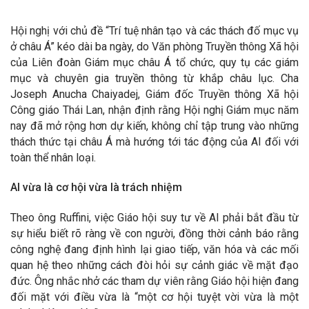
Hội nghị với chủ đề “Trí tuệ nhân tạo và các thách đố mục vụ
ở châu Á” kéo dài ba ngày, do Văn phòng Truyền thông Xã hội
của Liên đoàn Giám mục châu Á tổ chức, quy tụ các giám
mục và chuyên gia truyền thông từ khắp châu lục. Cha
Joseph Anucha Chaiyadej, Giám đốc Truyền thông Xã hội
Công giáo Thái Lan, nhận định rằng Hội nghị Giám mục năm
nay đã mở rộng hơn dự kiến, không chỉ tập trung vào những
thách thức tại châu Á mà hướng tới tác động của AI đối với
toàn thể nhân loại.
AI vừa là cơ hội vừa là trách nhiệm
Theo ông Ruffini, việc Giáo hội suy tư về AI phải bắt đầu từ
sự hiểu biết rõ ràng về con người, đồng thời cảnh báo rằng
công nghệ đang định hình lại giao tiếp, văn hóa và các mối
quan hệ theo những cách đòi hỏi sự cảnh giác về mặt đạo
đức. Ông nhắc nhở các tham dự viên rằng Giáo hội hiện đang
đối mặt với điều vừa là “một cơ hội tuyệt vời vừa là một