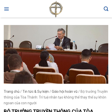
Skip
to
content
Trang chủ
/
Tin tức & Sự kiện
/
Giáo hội hoàn vũ
/
Bộ trưởng Truyền
thông của Tòa Thánh: Trí tuệ nhân tạo không thể thay thế sự khôn
ngoan của con người
BỘ TRƯỞNG TRUYỀN THÔNG CỦA TÒA