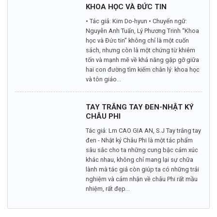
KHOA HỌC VÀ ĐỨC TIN
• Tác giả: Kim Do-hyun • Chuyển ngữ:
Nguyễn Anh Tuấn, Lý Phương Trinh “Khoa
học và Đức tin” không chỉ là một cuốn
sách, nhưng còn là một chứng từ khiêm
tốn và mạnh mẽ về khả năng gặp gỡ giữa
hai con đường tìm kiếm chân lý: khoa học
và tôn giáo...
TAY TRẮNG TAY ĐEN-NHẬT KÝ
CHÂU PHI
Tác giả: Lm CAO GIA AN, S.J Tay trắng tay
đen - Nhật ký Châu Phi là một tác phẩm
sâu sắc cho ta những cung bậc cảm xúc
khác nhau, không chỉ mang lại sự chữa
lành mà tác giả còn giúp ta có những trải
nghiệm và cảm nhận về châu Phi rất mầu
nhiệm, rất đẹp...