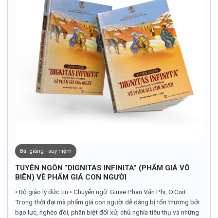
Bài giảng - suy niệm
TUYÊN NGÔN “DIGNITAS INFINITA” (PHẨM GIÁ VÔ
BIÊN) VỀ PHẨM GIÁ CON NGƯỜI
• Bộ giáo lý đức tin • Chuyển ngữ: Giuse Phan Văn Phi, O.Cist
Trong thời đại mà phẩm giá con người dễ dàng bị tổn thương bởi
bạo lực, nghèo đói, phân biệt đối xử, chủ nghĩa tiêu thụ và những