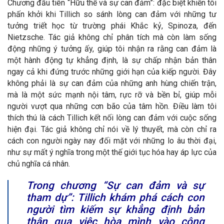
Chương đầu tiên “Hữu thể và sự can đảm”: đặc biệt khiến tôi
phấn khởi khi Tillich so sánh lòng can đảm với những tư
tưởng triết học từ trường phái Khắc kỷ, Spinoza, đến
Nietzsche. Tác giả không chỉ phân tích mà còn làm sống
động những ý tưởng ấy, giúp tôi nhận ra rằng can đảm là
một hành động tự khẳng định, là sự chấp nhận bản thân
ngay cả khi đứng trước những giới hạn của kiếp người. Đây
không phải là sự can đảm của những anh hùng chiến trận,
mà là một sức mạnh nội tâm, rực rỡ và bền bỉ, giúp mỗi
người vượt qua những cơn bão của tâm hồn. Điều làm tôi
thích thú là cách Tillich kết nối lòng can đảm với cuộc sống
hiện đại. Tác giả không chỉ nói về lý thuyết, mà còn chỉ ra
cách con người ngày nay đối mặt với những lo âu thời đại,
như sự mất ý nghĩa trong một thế giới tục hóa hay áp lực của
chủ nghĩa cá nhân.
Trong chương “Sự can đảm và sự
tham dự”: Tillich khám phá cách con
người tìm kiếm sự khẳng định bản
thân qua việc hòa mình vào cộng