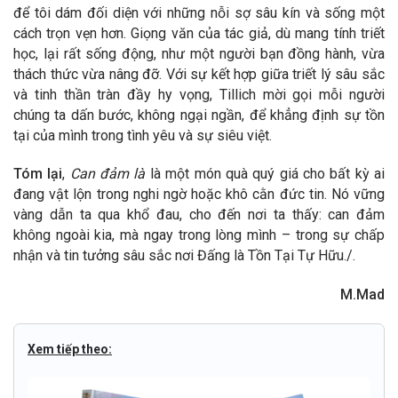
để tôi dám đối diện với những nỗi sợ sâu kín và sống một
cách trọn vẹn hơn. Giọng văn của tác giả, dù mang tính triết
học, lại rất sống động, như một người bạn đồng hành, vừa
thách thức vừa nâng đỡ. Với sự kết hợp giữa triết lý sâu sắc
và tinh thần tràn đầy hy vọng, Tillich mời gọi mỗi người
chúng ta dấn bước, không ngại ngần, để khẳng định sự tồn
tại của mình trong tình yêu và sự siêu việt.
Tóm lại
,
Can đảm là
là một món quà quý giá cho bất kỳ ai
đang vật lộn trong nghi ngờ hoặc khô cằn đức tin. Nó vững
vàng dẫn ta qua khổ đau, cho đến nơi ta thấy: can đảm
không ngoài kia, mà ngay trong lòng mình – trong sự chấp
nhận và tin tưởng sâu sắc nơi Đấng là Tồn Tại Tự Hữu./.
M.Mad
Xem tiếp theo: