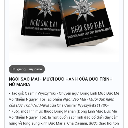
Bài giảng - suy niệm
NGÔI SAO MAI - MƯỜI ĐỨC HẠNH CỦA ĐỨC TRINH
NỮ MARIA
• Tác giả: Casmir Wyszyn’ski • Chuyển ngữ: Dòng Linh Mục Đức Mẹ
Vô Nhiễm Nguyên Tội Tác phẩm
Ngôi Sao Mai - Mười đức hạnh
của Đức Trinh Nữ Maria
của Cha Casimir Wyszyński (1700-
1755), một linh mục thuộc Dòng Marian (Dòng Linh Mục Đức Mẹ
Vô Nhiễm Nguyên Tội), là một cuốn sách linh đạo cổ điển đầy cảm
hứng về lòng sùng kính Đức Maria. Cha Casimir, được Giáo hội tôn