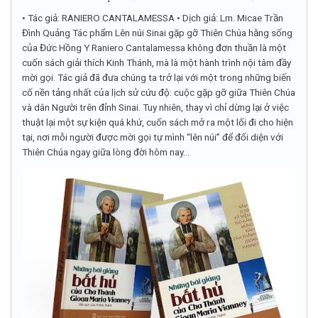
• Tác giả: RANIERO CANTALAMESSA • Dịch giả: Lm. Micae Trần
Đình Quảng Tác phẩm Lên núi Sinai gặp gỡ Thiên Chúa hằng sống
của Đức Hồng Y Raniero Cantalamessa không đơn thuần là một
cuốn sách giải thích Kinh Thánh, mà là một hành trình nội tâm đầy
mời gọi. Tác giả đã đưa chúng ta trở lại với một trong những biến
cố nền tảng nhất của lịch sử cứu độ: cuộc gặp gỡ giữa Thiên Chúa
và dân Người trên đỉnh Sinai. Tuy nhiên, thay vì chỉ dừng lại ở việc
thuật lại một sự kiện quá khứ, cuốn sách mở ra một lối đi cho hiện
tại, nơi mỗi người được mời gọi tự mình “lên núi” để đối diện với
Thiên Chúa ngay giữa lòng đời hôm nay...