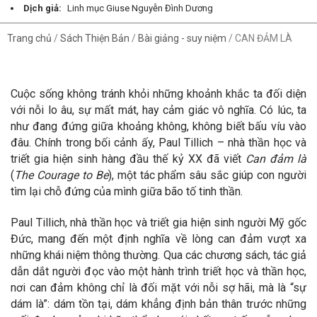
Dịch giả:
Linh mục Giuse Nguyễn Đình Dương
Trang chủ
/
Sách Thiện Bản
/
Bài giảng - suy niệm
/
CAN ĐẢM LÀ
Cuộc sống không tránh khỏi những khoảnh khắc ta đối diện
với nỗi lo âu, sự mất mát, hay cảm giác vô nghĩa. Có lúc, ta
như đang đứng giữa khoảng không, không biết bấu víu vào
đâu. Chính trong bối cảnh ấy, Paul Tillich – nhà thần học và
triết gia hiện sinh hàng đầu thế kỷ XX đã viết
Can đảm là
(
The Courage to Be
), một tác phẩm sâu sắc giúp con người
tìm lại chỗ đứng của mình giữa bão tố tinh thần.
Paul Tillich, nhà thần học và triết gia hiện sinh người Mỹ gốc
Đức, mang đến một định nghĩa về lòng can đảm vượt xa
những khái niệm thông thường. Qua các chương sách, tác giả
dẫn dắt người đọc vào một hành trình triết học và thần học,
nơi can đảm không chỉ là đối mặt với nỗi sợ hãi, mà là “sự
dám là”: dám tồn tại, dám khẳng định bản thân trước những