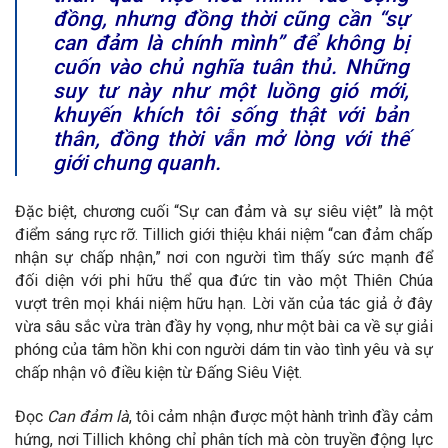
đồng, nhưng đồng thời cũng cần “sự
can đảm là chính mình” để không bị
cuốn vào chủ nghĩa tuân thủ. Những
suy tư này như một luồng gió mới,
khuyến khích tôi sống thật với bản
thân, đồng thời vẫn mở lòng với thế
giới chung quanh.
Đặc biệt, chương cuối “Sự can đảm và sự siêu việt” là một
điểm sáng rực rỡ. Tillich giới thiệu khái niệm “can đảm chấp
nhận sự chấp nhận,” nơi con người tìm thấy sức mạnh để
đối diện với phi hữu thể qua đức tin vào một Thiên Chúa
vượt trên mọi khái niệm hữu hạn. Lời văn của tác giả ở đây
vừa sâu sắc vừa tràn đầy hy vọng, như một bài ca về sự giải
phóng của tâm hồn khi con người dám tin vào tình yêu và sự
chấp nhận vô điều kiện từ Đấng Siêu Việt.
Đọc
Can đảm là
, tôi cảm nhận được một hành trình đầy cảm
hứng, nơi Tillich không chỉ phân tích mà còn truyền động lực