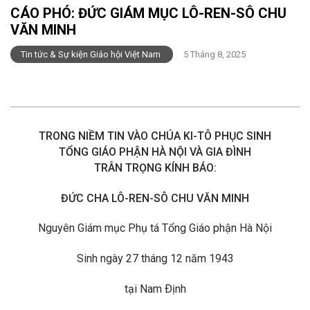
CÁO PHÓ: ĐỨC GIÁM MỤC LÔ-REN-SÔ CHU
VĂN MINH
Tin tức & Sự kiện Giáo hội Việt Nam
5 Tháng 8, 2025
TRONG NIỀM TIN VÀO CHÚA KI-TÔ PHỤC SINH
TỔNG GIÁO PHẬN HÀ NỘI VÀ GIA ĐÌNH
TRÂN TRỌNG KÍNH BÁO:
ĐỨC CHA LÔ-REN-SÔ CHU VĂN MINH
Nguyên Giám mục Phụ tá Tổng Giáo phận Hà Nội
Sinh ngày 27 tháng 12 năm 1943
tại Nam Ðịnh