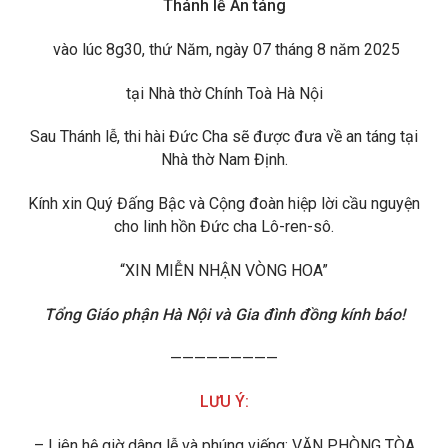
Thánh lễ An táng
vào lúc 8g30, thứ Năm, ngày 07 tháng 8 năm 2025
tại Nhà thờ Chính Toà Hà Nội
Sau Thánh lễ, thi hài Đức Cha sẽ được đưa về an táng tại
Nhà thờ Nam Định.
Kính xin Quý Đấng Bậc và Cộng đoàn hiệp lời cầu nguyện
cho linh hồn Đức cha Lô-ren-sô.
“XIN MIỄN NHẬN VÒNG HOA”
Tổng Giáo phận Hà Nội và Gia đình đồng kính báo!
—————————
LƯU Ý:
– Liên hệ giờ dâng lễ và phúng viếng: VĂN PHÒNG TÒA