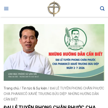
Skip
to
content
Trang chủ
/
Tin tức & Sự kiện
/
ĐẠI LỄ TUYÊN PHONG CHÂN PHƯỚC
CHA PHANXICÔ XAVIÊ TRƯƠNG BỬU DIỆP: NHỮNG HƯỚNG DẪN
CẦN BIẾT
ĐẠI LỄ TUYÊN PHONG CHÂN PHƯỚC CHA