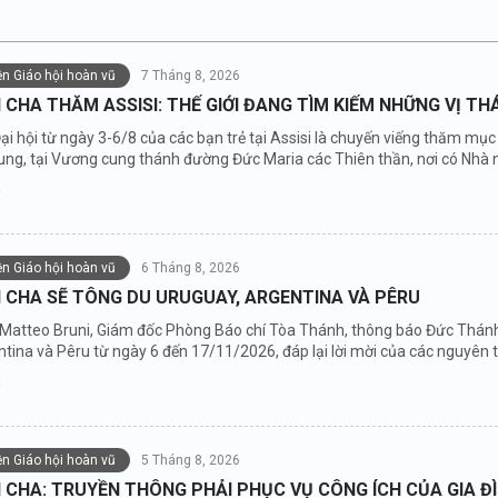
iện Giáo hội hoàn vũ
7 Tháng 8, 2026
CHA THĂM ASSISI: THẾ GIỚI ĐANG TÌM KIẾM NHỮNG VỊ T
ại hội từ ngày 3-6/8 của các bạn trẻ tại Assisi là chuyến viếng thăm m
ung, tại Vương cung thánh đường Đức Maria các Thiên thần, nơi có Nhà 
iện Giáo hội hoàn vũ
6 Tháng 8, 2026
 CHA SẼ TÔNG DU URUGUAY, ARGENTINA VÀ PÊRU
 Matteo Bruni, Giám đốc Phòng Báo chí Tòa Thánh, thông báo Đức Thánh 
tina và Pêru từ ngày 6 đến 17/11/2026, đáp lại lời mời của các nguyên t
iện Giáo hội hoàn vũ
5 Tháng 8, 2026
CHA: TRUYỀN THÔNG PHẢI PHỤC VỤ CÔNG ÍCH CỦA GIA Đ