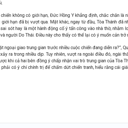
i.
chiến không có giới hạn, Đức Hồng Y khẳng định, chắc chắn là nh
u giới hạn đã bị vượt qua. Mặt khác, ngay từ đầu, Tòa Thánh đã 
 sai sót hay là một hành động cố ý tấn công vào nhà thờ, nhằm loạ
à người Do Thái. Điều này cho thấy có thể lại có ý muốn cản trở
t ngoại giao trung gian trước nhiều cuộc chiến đang diễn ra?”, Q
y ra trong nhiều dịp. Tuy nhiên, vượt ra ngoài điều đó, ngài thấ
 được khi cả hai bên đồng ý chấp nhận vai trò trung gian của Tòa T
hải có ý chí chính trị để chấm dứt chiến tranh, hiểu rằng cái giá