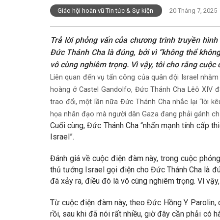
Giáo hội hoàn vũ Tin tức & Sự kiện
20 Tháng 7, 2025
Trả lời phỏng vấn của chương trình truyền hình
Đức Thánh Cha là đúng, bởi vì “không thể không 
vô cùng nghiêm trọng. Vì vậy, tôi cho rằng cuộc 
Liên quan đến vụ tấn công của quân đội Israel nhằm 
hoàng ở Castel Gandolfo, Đức Thánh Cha Lêô XIV đ
trao đổi, một lần nữa Đức Thánh Cha nhắc lại “lời k
họa nhân đạo mà người dân Gaza đang phải gánh chịu,
Cuối cùng, Đức Thánh Cha “nhấn mạnh tính cấp thiế
Israel”.
Đánh giá về cuộc điện đàm này, trong cuộc phỏng 
thủ tướng Israel gọi điện cho Đức Thánh Cha là đú
đã xảy ra, điều đó là vô cùng nghiêm trọng. Vì vậy,
Từ cuộc điện đàm này, theo Đức Hồng Y Parolin, 
rồi, sau khi đã nói rất nhiều, giờ đây cần phải có