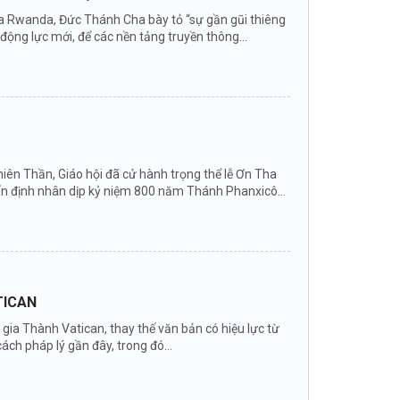
 của Rwanda, Đức Thánh Cha bày tỏ “sự gần gũi thiêng
ng lực mới, để các nền tảng truyền thông...
ên Thần, Giáo hội đã cử hành trọng thể lễ Ơn Tha
ấn định nhân dịp kỷ niệm 800 năm Thánh Phanxicô...
TICAN
ia Thành Vatican, thay thế văn bản có hiệu lực từ
ch pháp lý gần đây, trong đó...