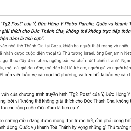
 “Tg2 Post” của Ý, Đức Hồng Y Pietro Parolin, Quốc vụ khanh T
giải thích cho Đức Thánh Cha, không thể không trực tiếp thôn
điện đàm là tích cực”.
vào nhà thờ Thánh Gia tại Gaza, khiến ba người thiệt mạng và nhiều n
ã nhận được cuộc điện thoại từ Thủ tướng Israel, ông Benjamin Ne
êu gọi thúc đẩy đàm phán, ngừng bắn và chấm dứt chiến tranh”. Ngài
 một cái giá đau đớn, mà đặc biệt là trẻ em, người già và người bệnh
t của việc bảo vệ các nơi thờ phượng, và trên hết là bảo vệ các 
vấn của chương trình truyền hình “Tg2 Post” của Ý, Đức Hồng Y 
ng, bởi vì “không thể không giải thích cho Đức Thánh Cha, không 
 tôi cho rằng cuộc điện đàm là tích cực”.
có những điều đang được mong đợi: trước hết, cần phải công bố 
 hành động. Quốc vụ khanh Toà Thánh hy vọng những gì Thủ tướng n