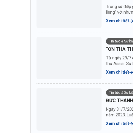
Trong sứ điệp 
liêng” với nhữ
Xem chi tiết
Tin tức & Sự k
“ƠN THA TH
Từ ngày 29/7 
thứ Assisi. S
Xem chi tiết
Tin tức & Sự k
ĐỨC THÁNH
Ngày 31/7/202
năm 2023. Luật
Xem chi tiết