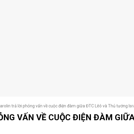
rolin trả lời phỏng vấn về cuộc điện đàm giữa ĐTC Lêô và Thủ tướng Isr
ỎNG VẤN VỀ CUỘC ĐIỆN ĐÀM GIỮ