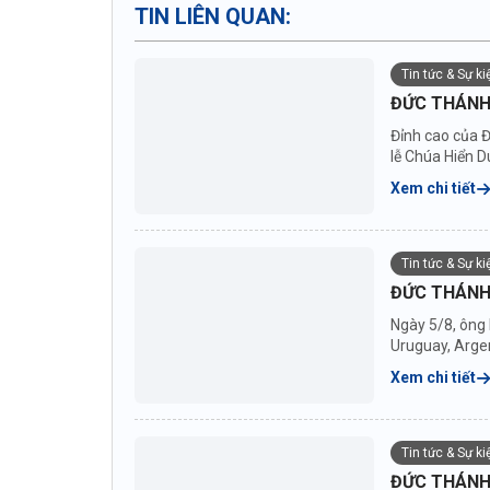
TIN LIÊN QUAN:
Tin tức & Sự k
ĐỨC THÁNH 
Đỉnh cao của Đ
lễ Chúa Hiển D
Xem chi tiết
Tin tức & Sự k
ĐỨC THÁNH
Ngày 5/8, ông
Uruguay, Argen
nước...
Xem chi tiết
Tin tức & Sự k
ĐỨC THÁNH 