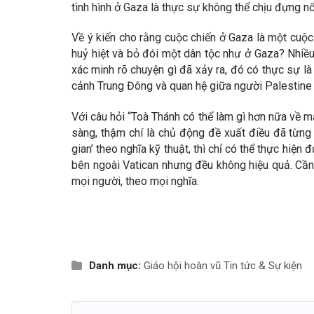
tình hình ở Gaza là thực sự không thể chịu đựng nổ
Về ý kiến cho rằng cuộc chiến ở Gaza là một cuộc 
huỷ hiệt và bỏ đói một dân tộc như ở Gaza? Nhiề
xác minh rõ chuyện gì đã xảy ra, đó có thực sự là
cảnh Trung Đông và quan hệ giữa người Palestine v
Với câu hỏi “Toà Thánh có thể làm gì hơn nữa về mặ
sàng, thậm chí là chủ động đề xuất điều đã từng xả
gian’ theo nghĩa kỹ thuật, thì chỉ có thể thực hiện
bên ngoài Vatican nhưng đều không hiệu quả. Cần p
mọi người, theo mọi nghĩa.
Danh mục:
Giáo hội hoàn vũ
Tin tức & Sự kiện