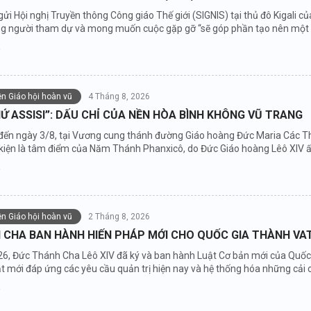
gửi Hội nghị Truyền thông Công giáo Thế giới (SIGNIS) tại thủ đô Kigali
ng người tham dự và mong muốn cuộc gặp gỡ “sẽ góp phần tạo nên một độ
iện Giáo hội hoàn vũ
4 Tháng 8, 2026
Ứ ASSISI”: DẤU CHỈ CỦA NỀN HÒA BÌNH KHÔNG VŨ TRANG
đến ngày 3/8, tại Vương cung thánh đường Giáo hoàng Đức Maria Các Thi
ự kiện là tâm điểm của Năm Thánh Phanxicô, do Đức Giáo hoàng Lêô XIV 
iện Giáo hội hoàn vũ
2 Tháng 8, 2026
 CHA BAN HÀNH HIẾN PHÁP MỚI CHO QUỐC GIA THÀNH VA
6, Đức Thánh Cha Lêô XIV đã ký và ban hành Luật Cơ bản mới của Quốc g
 mới đáp ứng các yêu cầu quản trị hiện nay và hệ thống hóa những cải cá