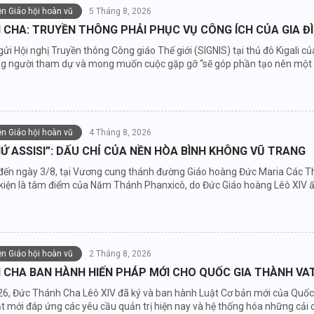
iện Giáo hội hoàn vũ
5 Tháng 8, 2026
CHA: TRUYỀN THÔNG PHẢI PHỤC VỤ CÔNG ÍCH CỦA GIA Đ
gửi Hội nghị Truyền thông Công giáo Thế giới (SIGNIS) tại thủ đô Kigali
ng người tham dự và mong muốn cuộc gặp gỡ “sẽ góp phần tạo nên một độ
iện Giáo hội hoàn vũ
4 Tháng 8, 2026
Ứ ASSISI”: DẤU CHỈ CỦA NỀN HÒA BÌNH KHÔNG VŨ TRANG
đến ngày 3/8, tại Vương cung thánh đường Giáo hoàng Đức Maria Các Thi
ự kiện là tâm điểm của Năm Thánh Phanxicô, do Đức Giáo hoàng Lêô XIV 
iện Giáo hội hoàn vũ
2 Tháng 8, 2026
 CHA BAN HÀNH HIẾN PHÁP MỚI CHO QUỐC GIA THÀNH VA
6, Đức Thánh Cha Lêô XIV đã ký và ban hành Luật Cơ bản mới của Quốc g
 mới đáp ứng các yêu cầu quản trị hiện nay và hệ thống hóa những cải cá