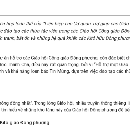
ên họp toàn thể của “Liên hiệp các Cơ quan Trợ giúp các Giá
đào tạo các thừa tác viên trong các Giáo hội Công giáo Đông
n tranh, bất ổn và những hệ quả khiến các Kitô hữu Đông phươn
ự án hỗ trợ các Giáo hội Công giáo Đông phương, còn đặc biệt chú
c Thánh Cha, điều này rất quan trọng, bởi vì “Hỗ trợ một Giáo h
tính và khả năng loan báo Tin Mừng, dựa trên việc đào tạo các t
ng đồng nhất”. Trong lòng Giáo hội, nhiều truyền thống thiêng l
tìm hiểu về những kho tàng này của Giáo hội Đông phương để tiến 
n Kitô giáo Đông phương