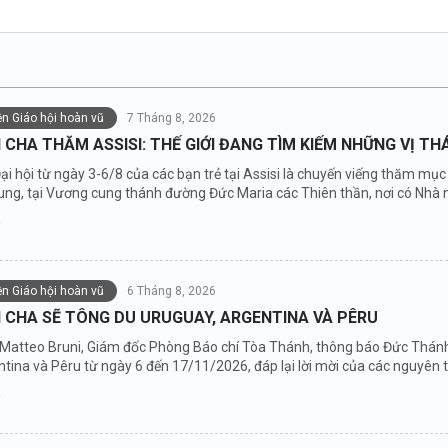
iện Giáo hội hoàn vũ
7 Tháng 8, 2026
CHA THĂM ASSISI: THẾ GIỚI ĐANG TÌM KIẾM NHỮNG VỊ T
ại hội từ ngày 3-6/8 của các bạn trẻ tại Assisi là chuyến viếng thăm m
ung, tại Vương cung thánh đường Đức Maria các Thiên thần, nơi có Nhà 
iện Giáo hội hoàn vũ
6 Tháng 8, 2026
 CHA SẼ TÔNG DU URUGUAY, ARGENTINA VÀ PÊRU
 Matteo Bruni, Giám đốc Phòng Báo chí Tòa Thánh, thông báo Đức Thánh 
tina và Pêru từ ngày 6 đến 17/11/2026, đáp lại lời mời của các nguyên t