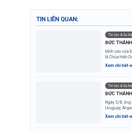
TIN LIÊN QUAN:
Tin tức & Sự k
ĐỨC THÁNH 
Đỉnh cao của Đ
lễ Chúa Hiển D
Xem chi tiết
Tin tức & Sự k
ĐỨC THÁNH
Ngày 5/8, ông
Uruguay, Argen
nước...
Xem chi tiết