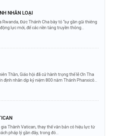
ÌNH NHÂN LOẠI
 của Rwanda, Đức Thánh Cha bày tỏ “sự gần gũi thiêng
ng lực mới, để các nền tảng truyền thông...
ên Thần, Giáo hội đã cử hành trọng thể lễ Ơn Tha
ấn định nhân dịp kỷ niệm 800 năm Thánh Phanxicô...
TICAN
ia Thành Vatican, thay thế văn bản có hiệu lực từ
ch pháp lý gần đây, trong đó...