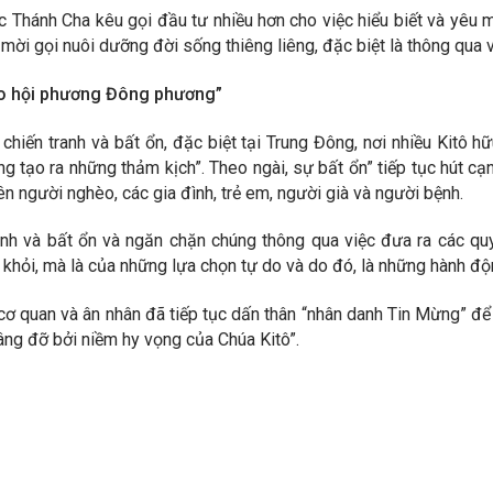
c Thánh Cha kêu gọi đầu tư nhiều hơn cho việc hiểu biết và yêu m
mời gọi nuôi dưỡng đời sống thiêng liêng, đặc biệt là thông qua v
iáo hội phương Đông phương”
chiến tranh và bất ổn, đặc biệt tại Trung Đông, nơi nhiều Kitô 
ưng tạo ra những thảm kịch”. Theo ngài, sự bất ổn” tiếp tục hút 
ên người nghèo, các gia đình, trẻ em, người già và người bệnh.
nh và bất ổn và ngăn chặn chúng thông qua việc đưa ra các quy
 khỏi, mà là của những lựa chọn tự do và do đó, là những hành đ
cơ quan và ân nhân đã tiếp tục dấn thân “nhân danh Tin Mừng” để 
 nâng đỡ bởi niềm hy vọng của Chúa Kitô”.