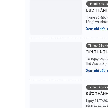
Tin tức & Sự k
ĐỨC THÁNH 
Trong sứ điệp 
liêng” với nhữ
Xem chi tiết
Tin tức & Sự k
“ƠN THA TH
Từ ngày 29/7 
thứ Assisi. S
Xem chi tiết
Tin tức & Sự k
ĐỨC THÁNH
Ngày 31/7/202
năm 2023. Luật