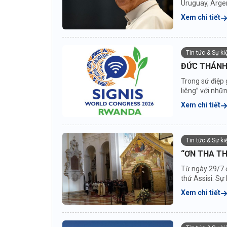
Uruguay, Argen
nước...
Xem chi tiết
Tin tức & Sự k
ĐỨC THÁNH 
Trong sứ điệp 
liêng” với nhữ
Xem chi tiết
Tin tức & Sự k
“ƠN THA TH
Từ ngày 29/7 
thứ Assisi. S
Xem chi tiết