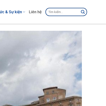
Tìm
tức & Sự kiện
Liên hệ
kiếm: