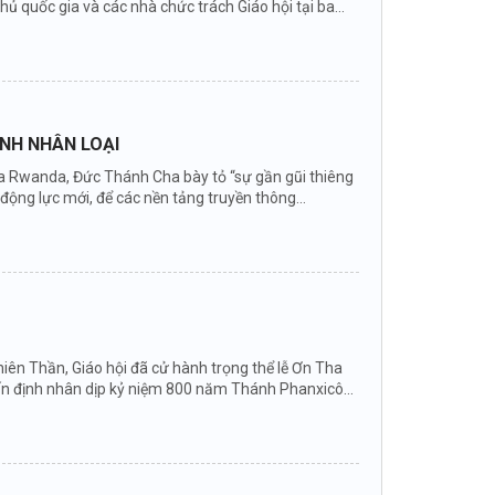
hủ quốc gia và các nhà chức trách Giáo hội tại ba
ÌNH NHÂN LOẠI
 của Rwanda, Đức Thánh Cha bày tỏ “sự gần gũi thiêng
ng lực mới, để các nền tảng truyền thông...
ên Thần, Giáo hội đã cử hành trọng thể lễ Ơn Tha
ấn định nhân dịp kỷ niệm 800 năm Thánh Phanxicô...