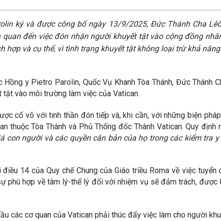
rolin ký và được công bố ngày 13/9/2025, Đức Thánh Cha Lêô
uan đến việc đón nhận người khuyết tật vào cộng đồng nhân v
ch hợp và cụ thể, vì tình trạng khuyết tật không loại trừ khả nă
c Hồng y Pietro Parolin, Quốc Vụ Khanh Tòa Thánh, Đức Thánh 
tật vào môi trường làm việc của Vatican.
ợc cổ võ với tinh thần đón tiếp và, khi cần, với những biện pháp 
quan thuộc Tòa Thánh và Phủ Thống đốc Thành Vatican. Quy định 
á con người và các quyền căn bản của họ trong các kiểm tra y
điều 14 của Quy chế Chung của Giáo triều Roma về việc tuyển 
ự phù hợp về tâm lý-thể lý đối với nhiệm vụ sẽ đảm trách, được 
cầu các cơ quan của Vatican phải thúc đẩy việc làm cho người khuy