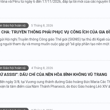
tina và Pêru từ ngày 6 đến 17/11/2026, đáp lại lời mời của các nguyên t
iện Giáo hội hoàn vũ
5 Tháng 8, 2026
CHA: TRUYỀN THÔNG PHẢI PHỤC VỤ CÔNG ÍCH CỦA GIA Đ
gửi Hội nghị Truyền thông Công giáo Thế giới (SIGNIS) tại thủ đô Kigali
ng người tham dự và mong muốn cuộc gặp gỡ “sẽ góp phần tạo nên một độ
iện Giáo hội hoàn vũ
4 Tháng 8, 2026
Ứ ASSISI”: DẤU CHỈ CỦA NỀN HÒA BÌNH KHÔNG VŨ TRANG
đến ngày 3/8, tại Vương cung thánh đường Giáo hoàng Đức Maria Các Thi
ự kiện là tâm điểm của Năm Thánh Phanxicô, do Đức Giáo hoàng Lêô XIV 