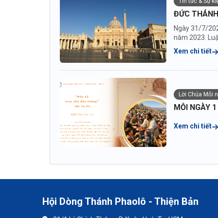
Tin tức & Sự k
ĐỨC THÁNH
Ngày 31/7/202
năm 2023. Luật
Xem chi tiết
Lời Chúa Mỗi n
MỖI NGÀY 1
Xem chi tiết
Hội Dòng Thánh Phaolô - Thiện Bản