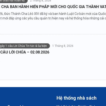
iện Giáo hội hoàn vũ
2 Tháng 8, 2026
 CHA BAN HÀNH HIẾN PHÁP MỚI CHO QUỐC GIA THÀNH VA
6, Đức Thánh Cha Lêô XIV đã ký và ban hành Luật Cơ bản mới của Quốc g
 mới đáp ứng các yêu cầu quản trị hiện nay và hệ thống hóa những cải cá
gày 1 câu Lời Chúa Tin tức & Sự kiện
1 Tháng 8, 2026
 CÂU LỜI CHÚA – 02.08.2026
Hệ thống nhà sách