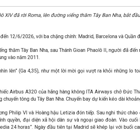
 XIV đã rời Roma, lên đường viếng thăm Tây Ban Nha, bắt đầu 
 đến 12/6/2026, với ba chặng chính: Madrid, Barcelona và Quần đ
iếng thăm Tây Ban Nha, sau Thánh Gioan Phaolô II, người đã đến 
cùng vào năm 2011.
ìn lên” (Ga 4,35), như một lời mời gọi vượt ra khỏi những lo t
hiếc Airbus A320 của hãng hàng không ITA Airways chở Đức Thá
 chuyến tông du Tây Ban Nha. Chuyến bay dự kiến kéo dài khoảng
g Philip VI và Hoàng hậu Letizia đón tiếp. Sau nghi thức chào 
nh quyền, đại diện xã hội dân sự và ngoại giao đoàn. Vào cuối
edia 24 horas”. Ngày đầu tiên tại Madrid sẽ khép lại với buổi ca