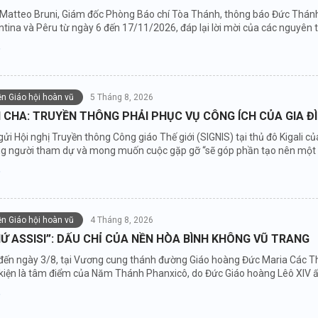
 Matteo Bruni, Giám đốc Phòng Báo chí Tòa Thánh, thông báo Đức Thánh 
tina và Pêru từ ngày 6 đến 17/11/2026, đáp lại lời mời của các nguyên t
iện Giáo hội hoàn vũ
5 Tháng 8, 2026
CHA: TRUYỀN THÔNG PHẢI PHỤC VỤ CÔNG ÍCH CỦA GIA Đ
gửi Hội nghị Truyền thông Công giáo Thế giới (SIGNIS) tại thủ đô Kigali
ng người tham dự và mong muốn cuộc gặp gỡ “sẽ góp phần tạo nên một độ
iện Giáo hội hoàn vũ
4 Tháng 8, 2026
Ứ ASSISI”: DẤU CHỈ CỦA NỀN HÒA BÌNH KHÔNG VŨ TRANG
đến ngày 3/8, tại Vương cung thánh đường Giáo hoàng Đức Maria Các Thi
ự kiện là tâm điểm của Năm Thánh Phanxicô, do Đức Giáo hoàng Lêô XIV 