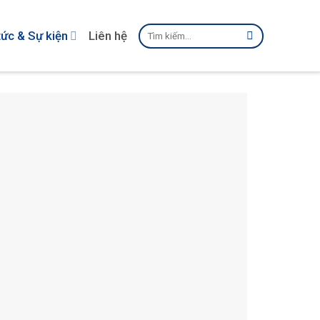
Tìm
tức & Sự kiện
Liên hệ
kiếm: