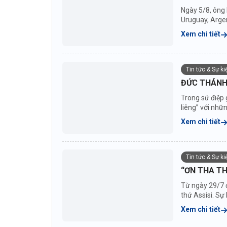
Ngày 5/8, ông
Uruguay, Argen
nước...
Xem chi tiết
Tin tức & Sự k
ĐỨC THÁNH 
Trong sứ điệp 
liêng” với nhữ
Xem chi tiết
Tin tức & Sự k
“ƠN THA TH
Từ ngày 29/7 
thứ Assisi. S
Xem chi tiết