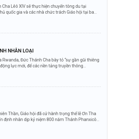
Cha Lêô XIV sẽ thực hiện chuyến tông du tại
hủ quốc gia và các nhà chức trách Giáo hội tại ba
ÌNH NHÂN LOẠI
 của Rwanda, Đức Thánh Cha bày tỏ “sự gần gũi thiêng
ng lực mới, để các nền tảng truyền thông...
ên Thần, Giáo hội đã cử hành trọng thể lễ Ơn Tha
ấn định nhân dịp kỷ niệm 800 năm Thánh Phanxicô...