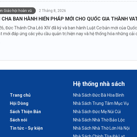
iện Giáo hội hoàn vũ
2 Tháng 8, 2026
 CHA BAN HÀNH HIẾN PHÁP MỚI CHO QUỐC GIA THÀNH VA
6, Đức Thánh Cha Lêô XIV đã ký và ban hành Luật Cơ bản mới của Quốc g
 mới đáp ứng các yêu cầu quản trị hiện nay và hệ thống hóa những cải cá
Hệ thống nhà sách
Trang chủ
Nhà Sách Đức Bà Hòa Bình
Hội Dòng
Nhà Sách Trung Tâm Mục Vụ
Sách Thiện Bản
Nhà Sách Đức Mẹ Núi Cúi
Sách nói
Nhà Sách Nhà Thờ Bảo Lộc
Tin tức - Sự kiện
Nhà Sách Nhà Thờ Lớn Hà Nội
Nhà Sách Chính Tòa Đà Lạt