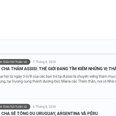
iện Giáo hội hoàn vũ
7 Tháng 8, 2026
CHA THĂM ASSISI: THẾ GIỚI ĐANG TÌM KIẾM NHỮNG VỊ T
ại hội từ ngày 3-6/8 của các bạn trẻ tại Assisi là chuyến viếng thăm m
ung, tại Vương cung thánh đường Đức Maria các Thiên thần, nơi có Nhà 
iện Giáo hội hoàn vũ
6 Tháng 8, 2026
 CHA SẼ TÔNG DU URUGUAY, ARGENTINA VÀ PÊRU