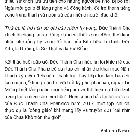
thiếu sự chọn lựa ưu tiên cho những người bé nhỏ, bị bỏ rơi.
Ngài mời gọi biết lắng nghe và đồng hành, để trở thành tiếng
vọng trung thành và ngôn sứ của những người đau khổ.
Thứ ba là trở nên sứ giả của niềm hy vọng.
Đức Thánh Cha
khích lệ chống lại sự dửng dưng và thất vọng, đồng thời luôn
nhắc nhớ rằng hy vọng tối hậu của Kitô hữu là chính Đức
Kitô, là Đường, là Sự Thật và là Sự Sống.
Kết thúc buổi gặp gỡ, Đức Thánh Cha nhắc lại lời khích lệ của
Đức Thánh Cha Phanxicô gửi tạp chí nhân dịp khai mạc Năm
Thánh kỷ niệm 175 năm thành lập: hãy tiếp tục làm báo chí
lành mạnh, “không gắn bó với bất kỳ phe phái nào, ngoài Tin
Mừng, biết lắng nghe mọi tiếng nói và thể hiện sự hiền lành
mang lại bình an cho tâm hồn”. Ngài cũng nhắc lại lời mời gọi
của Đức Thánh Cha Phanxicô năm 2017: một tạp chí chỉ
thực sự là “công giáo” khi mang lấy và truyền đạt “cái nhìn
của Chúa Kitô trên thế giới”.
Vatican News