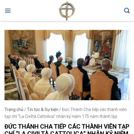
Skip
to
content
Trang chủ
/
Tin tức & Sự kiện
/
Đức Thánh Cha tiếp các thành viên
tạp chí “La Civiltà Cattolica” nhân kỷ niệm 175 năm thành lập
ĐỨC THÁNH CHA TIẾP CÁC THÀNH VIÊN TẠP
CHÍ “LA CIVILTÀ CATTOLICA” NHÂN KỶ NIỆM