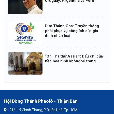
Uruguay, Argentina và Pêru
Đức Thánh Cha: Truyền thông
phải phục vụ công ích của gia
đình nhân loại
“Ơn Tha thứ Assisi”: Dấu chỉ của
nền hòa bình không vũ trang
Hội Dòng Thánh Phaolô - Thiện Bản
21/1 Lý Chính Thắng, P. Xuân Hoà, Tp. HCM.