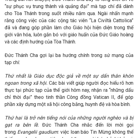
“sự phục vụ trung thành và quảng đại” mà tạp chí đã dành
cho Tòa Thánh trong suốt nhiều năm qua. Ngài nhấn mạnh
rằng công việc của các cộng tác viên “La Civiltà Cattolica”
đã và đang góp phần làm cho Giáo hội hiện diện trong thế
giới văn hóa, luôn gắn bó với giáo huấn của Đức Giáo hoàng
và các định hướng của Tòa Thánh.
Đức Thánh Cha gợi lại ba hướng chính trong sứ mạng của
tạp chí:
Thứ nhất là Giáo dục độc giả về một sự dấn thân khôn
ngoan trong xã hội.
Các bài viết giúp người đọc hiểu rõ hơn
thực tại phức tạp của thế giới hôm nay, nhận ra “những dấu
chỉ thời đại” theo tinh thần Công đồng Vatican II, để góp
phần xây dựng một xã hội công bằng, huynh đệ và hòa bình.
Thứ hai là trở nên tiếng nói của những người nghèo và bị
gạt ra bên lề.
Đức Thánh Cha nhắc đến lời mời gọi
trong
Evangelii gaudium
: việc loan báo Tin Mừng không thể