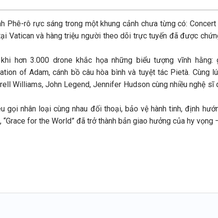
 Phê-rô rực sáng trong một khung cảnh chưa từng có: Concert “
tại Vatican và hàng triệu người theo dõi trực tuyến đã được chứn
g khi hơn 3.000 drone khắc họa những biểu tượng vĩnh hằng
eation of Adam, cánh bồ câu hòa bình và tuyệt tác Pietà. Cùng 
ell Williams, John Legend, Jennifer Hudson cùng nhiều nghệ sĩ q
êu gọi nhân loại cùng nhau đối thoại, bảo vệ hành tinh, định hư
, “Grace for the World” đã trở thành bản giao hưởng của hy vọng –