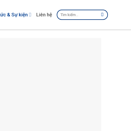
Tìm
tức & Sự kiện
Liên hệ
kiếm: