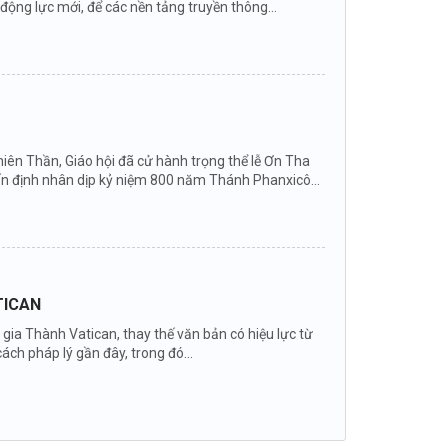
ng lực mới, để các nền tảng truyền thông...
ên Thần, Giáo hội đã cử hành trọng thể lễ Ơn Tha
ấn định nhân dịp kỷ niệm 800 năm Thánh Phanxicô...
TICAN
ia Thành Vatican, thay thế văn bản có hiệu lực từ
ch pháp lý gần đây, trong đó...