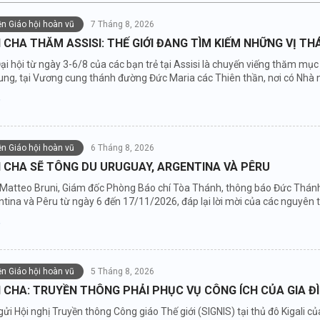
iện Giáo hội hoàn vũ
7 Tháng 8, 2026
CHA THĂM ASSISI: THẾ GIỚI ĐANG TÌM KIẾM NHỮNG VỊ T
ại hội từ ngày 3-6/8 của các bạn trẻ tại Assisi là chuyến viếng thăm m
ung, tại Vương cung thánh đường Đức Maria các Thiên thần, nơi có Nhà 
iện Giáo hội hoàn vũ
6 Tháng 8, 2026
 CHA SẼ TÔNG DU URUGUAY, ARGENTINA VÀ PÊRU
 Matteo Bruni, Giám đốc Phòng Báo chí Tòa Thánh, thông báo Đức Thánh 
tina và Pêru từ ngày 6 đến 17/11/2026, đáp lại lời mời của các nguyên t
iện Giáo hội hoàn vũ
5 Tháng 8, 2026
CHA: TRUYỀN THÔNG PHẢI PHỤC VỤ CÔNG ÍCH CỦA GIA Đ
gửi Hội nghị Truyền thông Công giáo Thế giới (SIGNIS) tại thủ đô Kigali