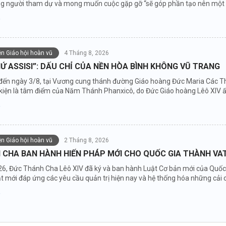
ng người tham dự và mong muốn cuộc gặp gỡ “sẽ góp phần tạo nên một độ
iện Giáo hội hoàn vũ
4 Tháng 8, 2026
Ứ ASSISI”: DẤU CHỈ CỦA NỀN HÒA BÌNH KHÔNG VŨ TRANG
đến ngày 3/8, tại Vương cung thánh đường Giáo hoàng Đức Maria Các Thi
ự kiện là tâm điểm của Năm Thánh Phanxicô, do Đức Giáo hoàng Lêô XIV 
iện Giáo hội hoàn vũ
2 Tháng 8, 2026
 CHA BAN HÀNH HIẾN PHÁP MỚI CHO QUỐC GIA THÀNH VA
6, Đức Thánh Cha Lêô XIV đã ký và ban hành Luật Cơ bản mới của Quốc g
 mới đáp ứng các yêu cầu quản trị hiện nay và hệ thống hóa những cải cá