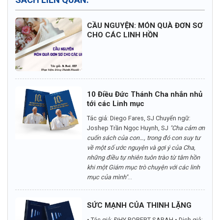
CẦU NGUYỆN: MÓN QUÀ ĐƠN SƠ
CHO CÁC LINH HỒN
10 Điều Đức Thánh Cha nhắn nhủ
tới các Linh mục
Tác giả: Diego Fares, SJ Chuyển ngữ:
Joshep Trần Ngọc Huynh, SJ
"Cha cảm ơn
cuốn sách của con…, trong đó con suy tư
về một số ước nguyện và gợi ý của Cha,
những điều tự nhiên tuôn trào từ tâm hồn
khi một Giám mục trò chuyện với các linh
mục của mình"
...
SỨC MẠNH CỦA THINH LẶNG
• Tác giả: ĐHY ROBERT SARAH • Dịch giả: