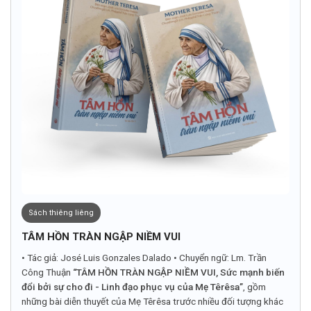
Sách thiêng liêng
TÂM HỒN TRÀN NGẬP NIỀM VUI
• Tác giả: José Luis Gonzales Dalado • Chuyển ngữ: Lm. Trần
Công Thuận
“TÂM HỒN TRÀN NGẬP NIỀM VUI, Sức mạnh biến
đổi bởi sự cho đi - Linh đạo phục vụ của Mẹ Têrêsa”
, gồm
những bài diễn thuyết của Mẹ Têrêsa trước nhiều đối tượng khác