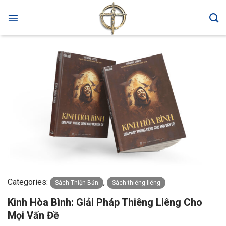
Skip
to
content
Categories:
,
Sách Thiện Bản
Sách thiêng liêng
Kinh Hòa Bình: Giải Pháp Thiêng Liêng Cho
Mọi Vấn Đề