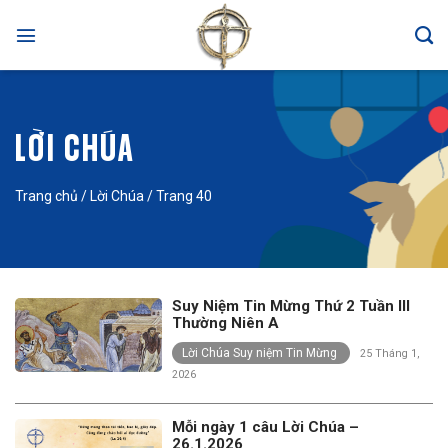
Skip
to
content
LỜI CHÚA
Trang chủ
/
Lời Chúa
/
Trang 40
Suy Niệm Tin Mừng Thứ 2 Tuần III
Thường Niên A
Lời Chúa Suy niệm Tin Mừng
25 Tháng 1,
2026
Mỗi ngày 1 câu Lời Chúa –
26.1.2026