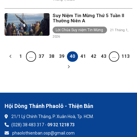
Suy Niệm Tin Mừng Thứ 5 Tuần II
Thường Niên A
Lời Chúa Suy niệm Tin Mừng
21 Tháng 1,
2026
1
…
37
38
39
40
41
42
43
…
113
Hội Dòng Thánh Phaolô - Thiện Bản
21/1 Lý Chính Thắng, P. Xuân Hoà, Tp. HCM.
(028) 38 483 317 -
09 32 1218 73
phaolothienban.osp@gmail.com