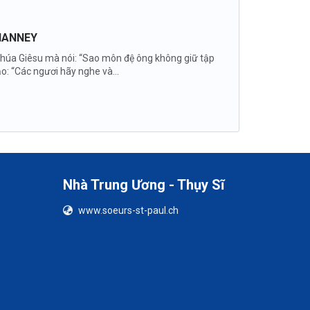
VIANNEY
p Chúa Giêsu mà nói: “Sao môn đệ ông không giữ tập
o: “Các ngươi hãy nghe và...
Nhà Trung Ương - Thụy Sĩ
www.soeurs-st-paul.ch