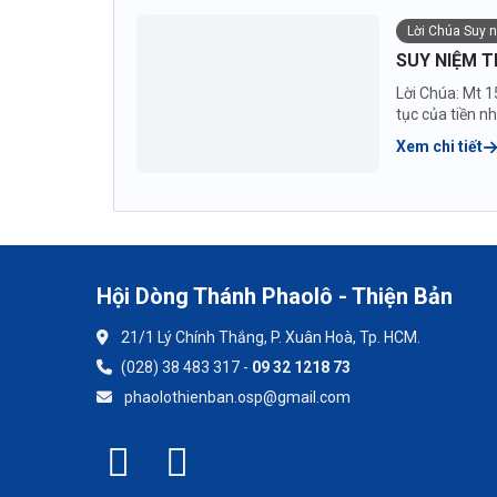
Lời Chúa Suy 
SUY NIỆM T
Lời Chúa: Mt 1
tục của tiền n
Xem chi tiết
Hội Dòng Thánh Phaolô - Thiện Bản
21/1 Lý Chính Thắng, P. Xuân Hoà, Tp. HCM.
(028) 38 483 317 -
09 32 1218 73
phaolothienban.osp@gmail.com