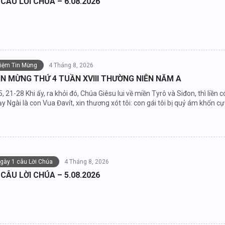
 CÂU LỜI CHÚA – 6.08.2026
niệm Tin Mừng
4 Tháng 8, 2026
IN MỪNG THỨ 4 TUẦN XVIII THƯỜNG NIÊN NĂM A
5, 21-28 Khi ấy, ra khỏi đó, Chúa Giêsu lui về miền Tyrô và Siđon, thì li
y Ngài là con Vua Đavít, xin thương xót tôi: con gái tôi bị quỷ ám khốn cự
ngày 1 câu Lời Chúa
4 Tháng 8, 2026
 CÂU LỜI CHÚA – 5.08.2026