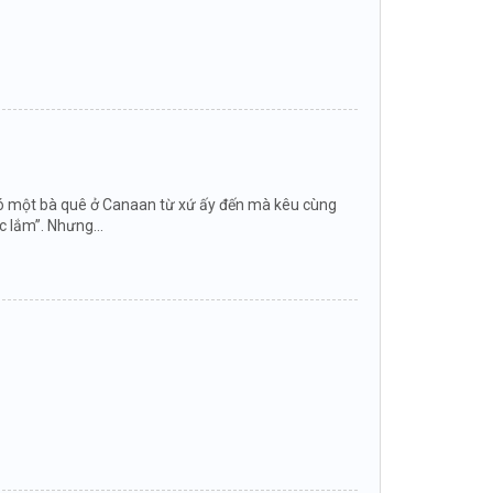
ền có một bà quê ở Canaan từ xứ ấy đến mà kêu cùng
c lắm”. Nhưng...