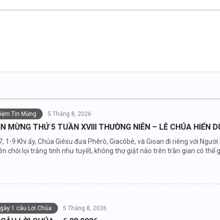
niệm Tin Mừng
5 Tháng 8, 2026
IN MỪNG THỨ 5 TUẦN XVIII THƯỜNG NIÊN – LỄ CHÚA HIỂN 
7, 1-9 Khi ấy, Chúa Giêsu đưa Phêrô, Giacôbê, và Gioan đi riêng với Người
n chói lọi trắng tinh như tuyết, không thợ giặt nào trên trần gian có thể gi
ngày 1 câu Lời Chúa
5 Tháng 8, 2026