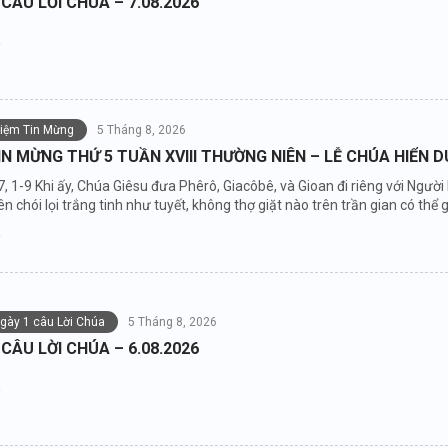
 CÂU LỜI CHÚA – 7.08.2026
niệm Tin Mừng
5 Tháng 8, 2026
IN MỪNG THỨ 5 TUẦN XVIII THƯỜNG NIÊN – LỄ CHÚA HIỂN 
7, 1-9 Khi ấy, Chúa Giêsu đưa Phêrô, Giacôbê, và Gioan đi riêng với Người
n chói lọi trắng tinh như tuyết, không thợ giặt nào trên trần gian có thể gi
ngày 1 câu Lời Chúa
5 Tháng 8, 2026
 CÂU LỜI CHÚA – 6.08.2026