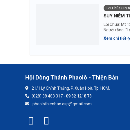
Lời Chúa Suy 
SUY NIỆM T
Lời Chúa: Mt 1
Người rằng: “Lạ
Xem chi tiết
Hội Dòng Thánh Phaolô - Thiện Bản
21/1 Lý Chính Thắng, P. Xuân Hoà, Tp. HCM.
(028) 38 483 317 -
09 32 1218 73
phaolothienban.osp@gmail.com