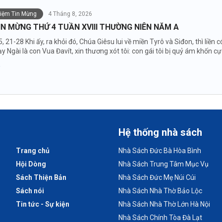
niệm Tin Mừng
4 Tháng 8, 2026
IN MỪNG THỨ 4 TUẦN XVIII THƯỜNG NIÊN NĂM A
5, 21-28 Khi ấy, ra khỏi đó, Chúa Giêsu lui về miền Tyrô và Siđon, thì li
y Ngài là con Vua Đavít, xin thương xót tôi: con gái tôi bị quỷ ám khốn cự
Hệ thống nhà sách
Trang chủ
Nhà Sách Đức Bà Hòa Bình
Hội Dòng
Nhà Sách Trung Tâm Mục Vụ
Sách Thiện Bản
Nhà Sách Đức Mẹ Núi Cúi
Sách nói
Nhà Sách Nhà Thờ Bảo Lộc
Tin tức - Sự kiện
Nhà Sách Nhà Thờ Lớn Hà Nội
Nhà Sách Chính Tòa Đà Lạt