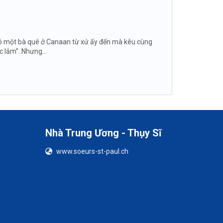
ền có một bà quê ở Canaan từ xứ ấy đến mà kêu cùng
c lắm”. Nhưng...
Nhà Trung Ương - Thụy Sĩ
www.soeurs-st-paul.ch