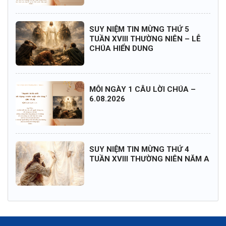
SUY NIỆM TIN MỪNG THỨ 5
TUẦN XVIII THƯỜNG NIÊN – LỄ
CHÚA HIỂN DUNG
MỖI NGÀY 1 CÂU LỜI CHÚA –
6.08.2026
SUY NIỆM TIN MỪNG THỨ 4
TUẦN XVIII THƯỜNG NIÊN NĂM A