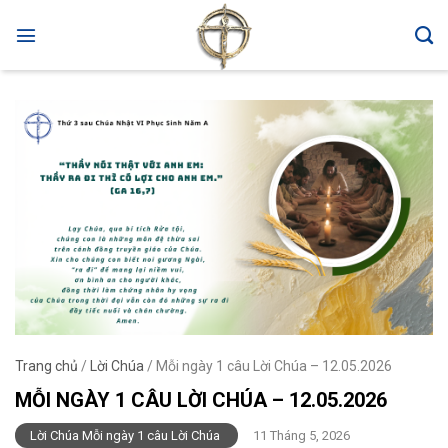
Skip
to
content
Trang chủ
/
Lời Chúa
/
Mỗi ngày 1 câu Lời Chúa – 12.05.2026
MỖI NGÀY 1 CÂU LỜI CHÚA – 12.05.2026
Lời Chúa Mỗi ngày 1 câu Lời Chúa
11 Tháng 5, 2026