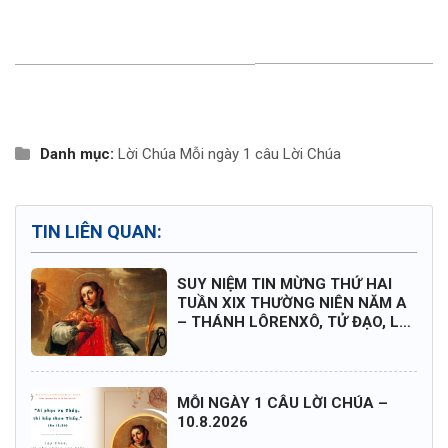
Danh mục:
Lời Chúa
Mỗi ngày 1 câu Lời Chúa
TIN LIÊN QUAN:
SUY NIỆM TIN MỪNG THỨ HAI
TUẦN XIX THƯỜNG NIÊN NĂM A
– THÁNH LÔRENXÔ, TỬ ĐẠO, LỄ
KÍNH
MỖI NGÀY 1 CÂU LỜI CHÚA –
10.8.2026