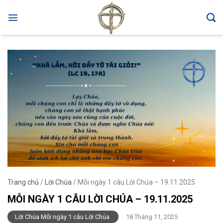
Skip
to
content
Trang chủ
/
Lời Chúa
/
Mỗi ngày 1 câu Lời Chúa – 19.11.2025
MỖI NGÀY 1 CÂU LỜI CHÚA – 19.11.2025
Lời Chúa Mỗi ngày 1 câu Lời Chúa
18 Tháng 11, 2025