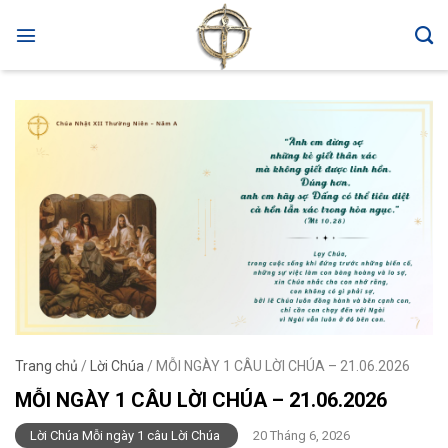
Skip
to
content
Trang chủ
/
Lời Chúa
/
MỖI NGÀY 1 CÂU LỜI CHÚA – 21.06.2026
MỖI NGÀY 1 CÂU LỜI CHÚA – 21.06.2026
Lời Chúa Mỗi ngày 1 câu Lời Chúa
20 Tháng 6, 2026