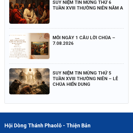
SUY NIỆM TIN MỪNG THỨ 6
TUẦN XVIII THƯỜNG NIÊN NĂM A
MỖI NGÀY 1 CÂU LỜI CHÚA –
7.08.2026
SUY NIỆM TIN MỪNG THỨ 5
TUẦN XVIII THƯỜNG NIÊN – LỄ
CHÚA HIỂN DUNG
Hội Dòng Thánh Phaolô - Thiện Bản