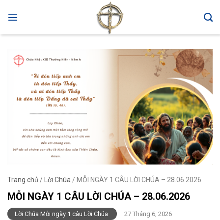
Skip
to
content
Trang chủ
/
Lời Chúa
/
MỖI NGÀY 1 CÂU LỜI CHÚA – 28.06.2026
MỖI NGÀY 1 CÂU LỜI CHÚA – 28.06.2026
Lời Chúa Mỗi ngày 1 câu Lời Chúa
27 Tháng 6, 2026