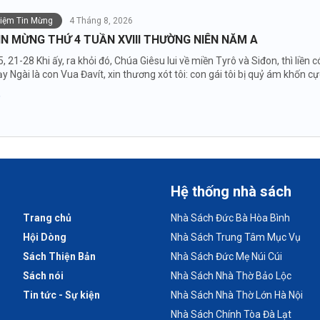
niệm Tin Mừng
4 Tháng 8, 2026
IN MỪNG THỨ 4 TUẦN XVIII THƯỜNG NIÊN NĂM A
5, 21-28 Khi ấy, ra khỏi đó, Chúa Giêsu lui về miền Tyrô và Siđon, thì li
y Ngài là con Vua Đavít, xin thương xót tôi: con gái tôi bị quỷ ám khốn cự
Hệ thống nhà sách
Trang chủ
Nhà Sách Đức Bà Hòa Bình
Hội Dòng
Nhà Sách Trung Tâm Mục Vụ
Sách Thiện Bản
Nhà Sách Đức Mẹ Núi Cúi
Sách nói
Nhà Sách Nhà Thờ Bảo Lộc
Tin tức - Sự kiện
Nhà Sách Nhà Thờ Lớn Hà Nội
Nhà Sách Chính Tòa Đà Lạt