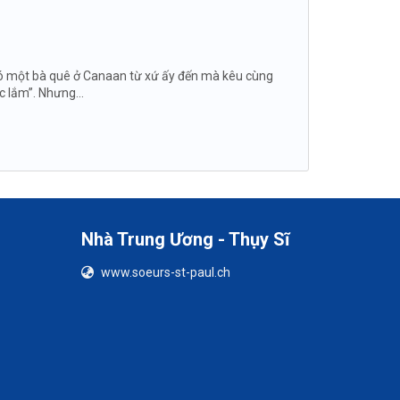
ền có một bà quê ở Canaan từ xứ ấy đến mà kêu cùng
c lắm”. Nhưng...
Nhà Trung Ương - Thụy Sĩ
www.soeurs-st-paul.ch