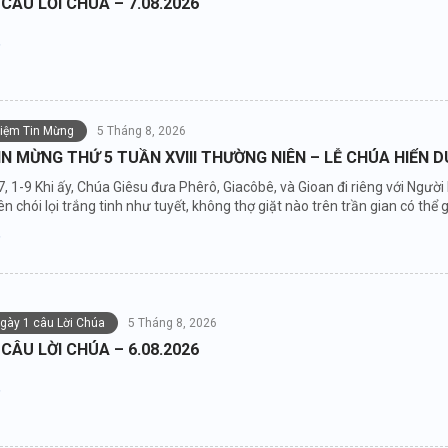
 CÂU LỜI CHÚA – 7.08.2026
niệm Tin Mừng
5 Tháng 8, 2026
IN MỪNG THỨ 5 TUẦN XVIII THƯỜNG NIÊN – LỄ CHÚA HIỂN 
7, 1-9 Khi ấy, Chúa Giêsu đưa Phêrô, Giacôbê, và Gioan đi riêng với Người
n chói lọi trắng tinh như tuyết, không thợ giặt nào trên trần gian có thể gi
ngày 1 câu Lời Chúa
5 Tháng 8, 2026
 CÂU LỜI CHÚA – 6.08.2026