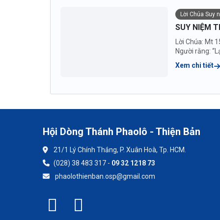
Lời Chúa Suy 
SUY NIỆM T
Lời Chúa: Mt 1
Người rằng: “Lạ
Xem chi tiết
Hội Dòng Thánh Phaolô - Thiện Bản
21/1 Lý Chính Thắng, P. Xuân Hoà, Tp. HCM.
(028) 38 483 317 -
09 32 1218 73
phaolothienban.osp@gmail.com