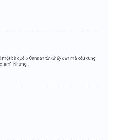
ền có một bà quê ở Canaan từ xứ ấy đến mà kêu cùng
c lắm”. Nhưng...