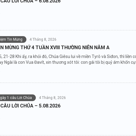
 CÂU LỜI CHÚA – 6.08.2026
niệm Tin Mừng
4 Tháng 8, 2026
IN MỪNG THỨ 4 TUẦN XVIII THƯỜNG NIÊN NĂM A
5, 21-28 Khi ấy, ra khỏi đó, Chúa Giêsu lui về miền Tyrô và Siđon, thì li
y Ngài là con Vua Đavít, xin thương xót tôi: con gái tôi bị quỷ ám khốn cự
ngày 1 câu Lời Chúa
4 Tháng 8, 2026
 CÂU LỜI CHÚA – 5.08.2026