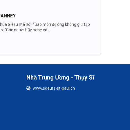
VIANNEY
p Chúa Giêsu mà nói: “Sao môn đệ ông không giữ tập
o: “Các ngươi hãy nghe và...
Nhà Trung Ương - Thụy Sĩ
www.soeurs-st-paul.ch