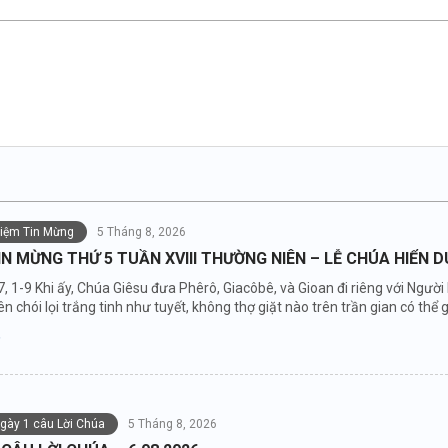
niệm Tin Mừng
5 Tháng 8, 2026
IN MỪNG THỨ 5 TUẦN XVIII THƯỜNG NIÊN – LỄ CHÚA HIỂN 
7, 1-9 Khi ấy, Chúa Giêsu đưa Phêrô, Giacôbê, và Gioan đi riêng với Người
n chói lọi trắng tinh như tuyết, không thợ giặt nào trên trần gian có thể gi
ngày 1 câu Lời Chúa
5 Tháng 8, 2026