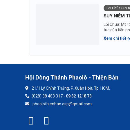
Lời Chúa Suy 
SUY NIỆM T
Lời Chúa: Mt 1
tục của tiền n
Xem chi tiết
Hội Dòng Thánh Phaolô - Thiện Bản
21/1 Lý Chính Thắng, P. Xuân Hoà, Tp. HCM.
(028) 38 483 317 -
09 32 1218 73
phaolothienban.osp@gmail.com