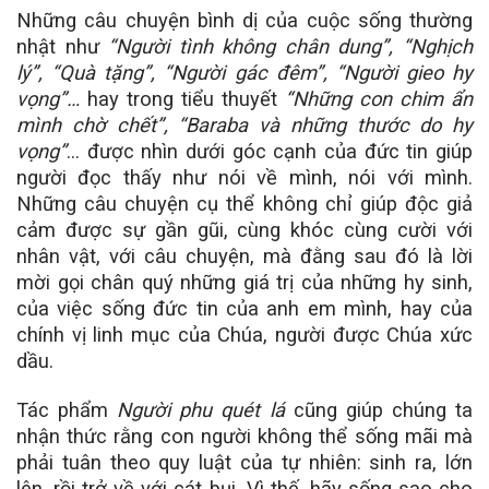
Những câu chuyện bình dị của cuộc sống thường
nhật như
“Người tình không chân dung”, “Nghịch
lý”, “Quà tặng”, “Người gác đêm”, “Người gieo hy
vọng”…
hay trong tiểu thuyết
“Những con chim ẩn
mình chờ chết”, “Baraba và những thước do hy
vọng”
… được nhìn dưới góc cạnh của đức tin giúp
người đọc thấy như nói về mình, nói với mình.
Những câu chuyện cụ thể không chỉ giúp độc giả
cảm được sự gần gũi, cùng khóc cùng cười với
nhân vật, với câu chuyện, mà đằng sau đó là lời
mời gọi chân quý những giá trị của những hy sinh,
của việc sống đức tin của anh em mình, hay của
chính vị linh mục của Chúa, người được Chúa xức
dầu.
Tác phẩm
Người phu quét lá
cũng giúp chúng ta
nhận thức rằng con người không thể sống mãi mà
phải tuân theo quy luật của tự nhiên: sinh ra, lớn
lên, rồi trở về với cát bụi. Vì thế, hãy sống sao cho