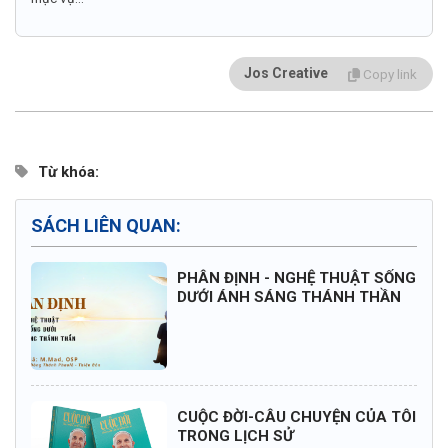
Jos Creative
Copy link
Từ khóa:
SÁCH LIÊN QUAN:
PHÂN ĐỊNH - NGHỆ THUẬT SỐNG
DƯỚI ÁNH SÁNG THÁNH THẦN
CUỘC ĐỜI-CÂU CHUYỆN CỦA TÔI
TRONG LỊCH SỬ