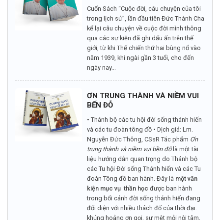
Cuốn Sách “Cuộc đời, câu chuyện của tôi
trong lịch sử”, lần đầu tiên Đức Thánh Cha
kể lại câu chuyện về cuộc đời mình thông
qua các sự kiện đã ghi dấu ấn trên thế
giới, từ khi Thế chiến thứ hai bùng nổ vào
năm 1939, khi ngài gần 3 tuổi, cho đến
ngày nay...
ƠN TRUNG THÀNH VÀ NIỀM VUI
BẾN ĐỖ
• Thánh bộ các tu hội đời sống thánh hiến
và các tu đoàn tông đồ • Dịch giả: Lm.
Nguyễn Đức Thông, CSsR Tác phẩm
Ơn
trung thành và niềm vui bền đỗ
là một tài
liệu hướng dẫn quan trọng do Thánh bộ
các Tu hội Đời sống Thánh hiến và các Tu
đoàn Tông đồ ban hành. Đây là
một văn
kiện mục vụ thần học
được ban hành
trong bối cảnh đời sống thánh hiến đang
đối diện với nhiều thách đố của thời đại:
khủng hoảng ơn gọi, sự mệt mỏi nội tâm,