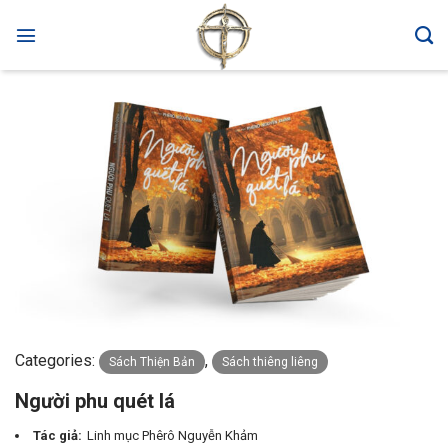
Skip
to
content
Categories:
,
Sách Thiện Bản
Sách thiêng liêng
Người phu quét lá
Tác giả:
Linh mục Phêrô Nguyễn Khảm