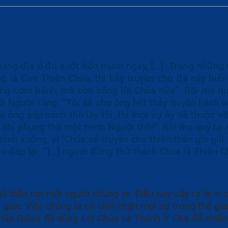
ang địa ở đó suốt bốn mươi ngày, […]. Trong những n
g là Con Thiên Chúa, thì hãy truyền cho đá này biến
bằng cơm bánh, mà còn bằng lời Chúa nữa”. Rồi ma q
ới Người rằng: “Tôi sẽ cho ông hết thảy quyền hành v
nếu ông sấp mình thờ lạy tôi, thì mọi sự ấy sẽ thuộc 
à chỉ phụng thờ một mình Người thôi”. Rồi ma quỷ lại
mình xuống, vì ‘Chúa sẽ truyền cho thiên thần gìn giữ
u đáp lại: “[…] ngươi đừng thử thách Chúa là Thiên Ch
biến nơi mỗi người chúng ta. Điều này xảy ra là vì
 gian. Vậy, chúng ta có nhìn nhận mọi sự trong thế gi
a Giêsu đã dùng Lời Chúa và Thánh Ý Cha để chiến đ