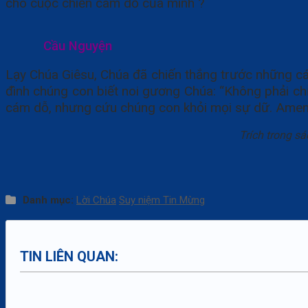
cho cuộc chiến cám dỗ của mình ?
Cầu Nguyện
Lạy Chúa Giêsu, Chúa đã chiến thắng trước những c
đình chúng con biết noi gương Chúa: “Không phải c
cám dỗ, nhưng cứu chúng con khỏi mọi sự dữ. Amen
Trích trong sách “Gia đình cầu ng
Đức Cha Phêrô Nguy
Danh mục:
Lời Chúa
Suy niệm Tin Mừng
TIN LIÊN QUAN: