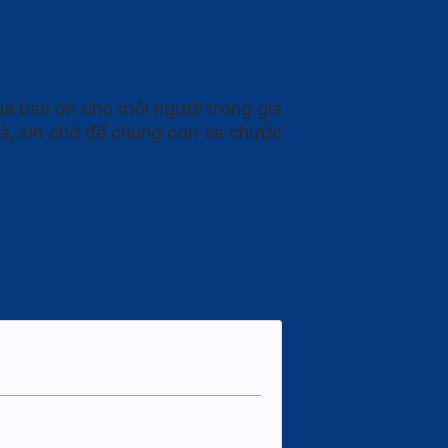
a ban ơn cho mỗi người trong gia
à, xin chớ để chúng con sa chước