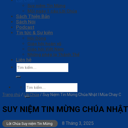
Lời Chúa
Suy niệm Tin Mừng
Mỗi ngày 1 câu Lời Chúa
Sách Thiện Bản
Sách Nói
Podcast
Tin tức & Sự kiện
Hội Dòng
Giáo hội hoàn vũ
Giáo hội Việt Nam
Những phép lạ Thánh Thể
Liên hệ
Tìm
kiếm:
Tìm
kiếm:
Trang chủ
/
Lời Chúa
/
Suy Niệm Tin Mừng Chúa Nhật I Mùa Chay C
SUY NIỆM TIN MỪNG CHÚA NHẬT
8 Tháng 3, 2025
Lời Chúa Suy niệm Tin Mừng