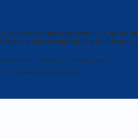
ám dỗ của ma quỷ nhờ sống thánh ý Chúa Cha. Xin Chú
hỉ sống bằng cơm bánh, mà còn bằng Lời Chúa nữa”. V
.
uyện với Lời Chúa hằng ngày
ễn Văn Khảm