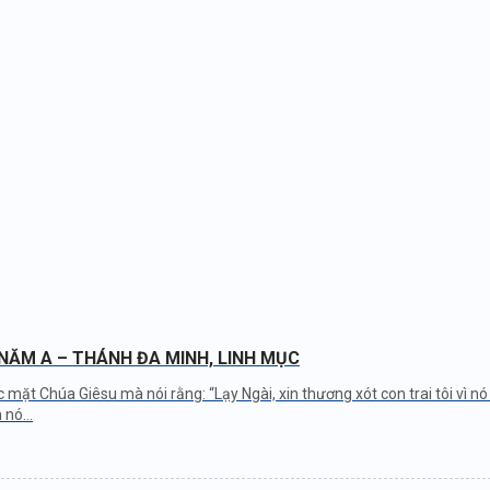
 NĂM A – THÁNH ĐA MINH, LINH MỤC
c mặt Chúa Giêsu mà nói rằng: “Lạy Ngài, xin thương xót con trai tôi vì 
nó...