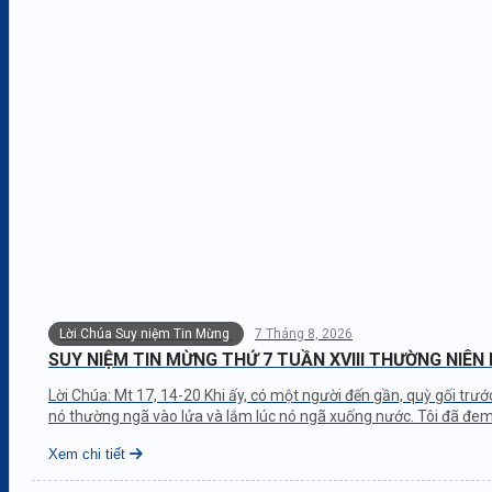
Lời Chúa Suy niệm Tin Mừng
7 Tháng 8, 2026
SUY NIỆM TIN MỪNG THỨ 7 TUẦN XVIII THƯỜNG NIÊN
Lời Chúa: Mt 17, 14-20 Khi ấy, có một người đến gần, quỳ gối trướ
nó thường ngã vào lửa và lắm lúc nó ngã xuống nước. Tôi đã đem 
Xem chi tiết