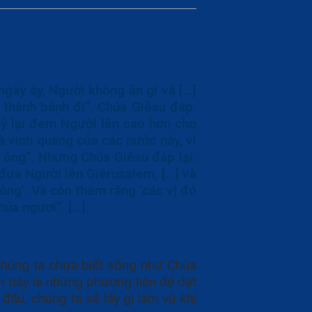
gày ấy, Người không ăn gì và […]
 thành bánh đi”. Chúa Giêsu đáp:
uỷ lại đem Người lên cao hơn cho
à vinh quang của các nước này, vì
về ông”. Nhưng Chúa Giêsu đáp lại:
 đưa Người lên Giêrusalem, […] và
 ông’. Và còn thêm rằng ‘các vị đó
úa ngươi”. […].
 chúng ta chưa biết sống như Chúa
an này là những phương tiện để đạt
ấu, chúng ta sẽ lấy gì làm vũ khí