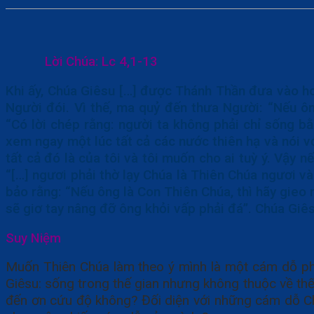
Lời Chúa:
Lc 4,1-13
Khi ấy, Chúa Giêsu […] được Thánh Thần đưa vào ho
Người đói. Vì thế, ma quỷ đến thưa Người: “Nếu ôn
“Có lời chép rằng: người ta không phải chỉ sống 
xem ngay một lúc tất cả các nước thiên hạ và nói v
tất cả đó là của tôi và tôi muốn cho ai tuỳ ý. Vậy 
“[…] ngươi phải thờ lạy Chúa là Thiên Chúa ngươi v
bảo rằng: “Nếu ông là Con Thiên Chúa, thì hãy gieo 
sẽ giơ tay nâng đỡ ông khỏi vấp phải đá”. Chúa Giês
Suy Niệm
Muốn Thiên Chúa làm theo ý mình là một cám dỗ phổ 
Giêsu: sống trong thế gian nhưng không thuộc về thế
đến ơn cứu độ không? Đối diện với những cám dỗ Chú