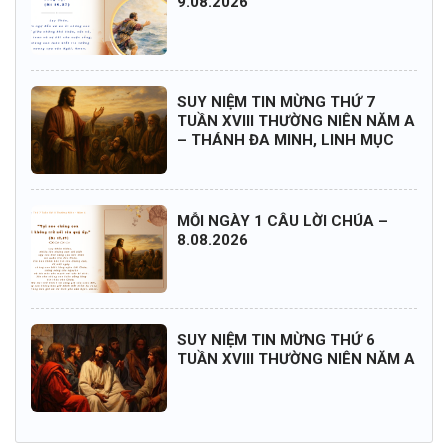
9.08.2026
SUY NIỆM TIN MỪNG THỨ 7
TUẦN XVIII THƯỜNG NIÊN NĂM A
– THÁNH ĐA MINH, LINH MỤC
MỖI NGÀY 1 CÂU LỜI CHÚA –
8.08.2026
SUY NIỆM TIN MỪNG THỨ 6
TUẦN XVIII THƯỜNG NIÊN NĂM A