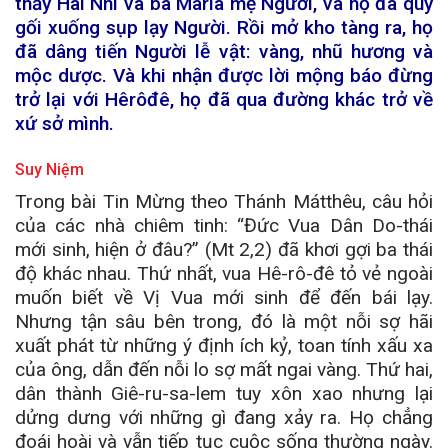
thấy Hài Nhi và bà Maria mẹ Người, và họ đã quỳ
gối xuống sụp lạy Người. Rồi mở kho tàng ra, họ
đã dâng tiến Người lễ vật: vàng, nhũ hương và
mộc dược. Và khi nhận được lời mộng báo đừng
trở lại với Hêrôđê, họ đã qua đường khác trở về
xứ sở mình.
Suy Niệm
Trong bài Tin Mừng theo Thánh Mátthêu, câu hỏi
của các nhà chiêm tinh: “Đức Vua Dân Do-thái
mới sinh, hiện ở đâu?” (Mt 2,2) đã khơi gợi ba thái
độ khác nhau. Thứ nhất, vua Hê-rô-đê tỏ vẻ ngoài
muốn biết về Vị Vua mới sinh để đến bái lạy.
Nhưng tận sâu bên trong, đó là một nỗi sợ hãi
xuất phát từ những ý định ích kỷ, toan tính xấu xa
của ông, dẫn đến nỗi lo sợ mất ngai vàng. Thứ hai,
dân thành Giê-ru-sa-lem tuy xôn xao nhưng lại
dửng dưng với những gì đang xảy ra. Họ chẳng
đoái hoài và vẫn tiếp tục cuộc sống thường ngày.