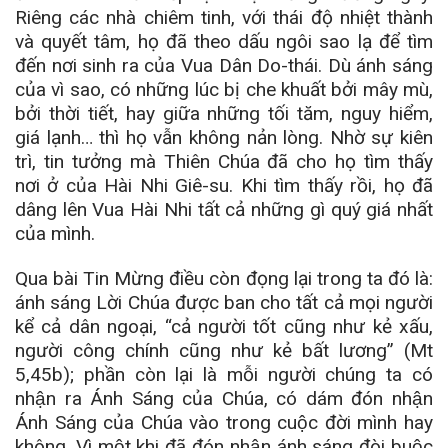
Riêng các nhà chiêm tinh, với thái độ nhiệt thành
và quyết tâm, họ đã theo dấu ngôi sao lạ để tìm
đến nơi sinh ra của Vua Dân Do-thái. Dù ánh sáng
của vì sao, có những lúc bị che khuất bởi mây mù,
bởi thời tiết, hay giữa những tối tăm, nguy hiểm,
giá lạnh… thì họ vẫn không nản lòng. Nhờ sự kiên
trì, tin tưởng mà Thiên Chúa đã cho họ tìm thấy
nơi ở của Hài Nhi Giê-su. Khi tìm thấy rồi, họ đã
dâng lên Vua Hài Nhi tất cả những gì quý giá nhất
của mình.
Qua bài Tin Mừng điều còn đọng lại trong ta đó là:
ánh sáng Lời Chúa được ban cho tất cả mọi người
kể cả dân ngoại, “cả người tốt cũng như kẻ xấu,
người công chính cũng như kẻ bất lương” (Mt
5,45b); phần còn lại là mỗi người chúng ta có
nhận ra Ánh Sáng của Chúa, có dám đón nhận
Ánh Sáng của Chúa vào trong cuộc đời mình hay
không. Vì một khi đã đón nhận ánh sáng đòi buộc