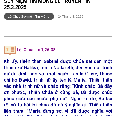
SUY NIỆM TIN MỪNG LỄ TRUYỀN TIN
25.3.2025
Lời Chúa Suy niệm Tin Mừng
24 Tháng 3, 2025
Lời Chúa:
Lc 1,26-38
Khi ấy, thiên thần Gabriel được Chúa sai đến một
thành xứ Galilêa, tên là Nadareth, đến với một trinh
nữ đã đính hôn với một người tên là Giuse, thuộc
chi họ Ðavid, trinh nữ ấy tên là Maria. Thiên thần
vào nhà trinh nữ và chào rằng: “Kính chào Bà đầy
ơn phước, Thiên Chúa ở cùng Bà, Bà được chúc
phúc giữa các người phụ nữ”. Nghe lời đó, Bà bối
rối và tự hỏi lời chào đó có ý nghĩa gì. Thiên thần
liền thưa: “Maria đừng sợ, vì đã được nghĩa với