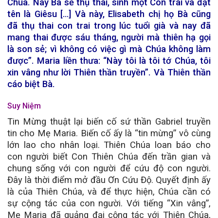
Chúa. Này Bà sẽ thụ thai, sinh một Con trai và đặt
tên là Giêsu […] Và này, Elisabeth chị họ Bà cũng
đã thụ thai con trai trong lúc tuổi già và nay đã
mang thai được sáu tháng, người mà thiên hạ gọi
là son sẻ; vì không có việc gì mà Chúa không làm
được”. Maria liền thưa: “Này tôi là tôi tớ Chúa, tôi
xin vâng như lời Thiên thần truyền”. Và Thiên thần
cáo biệt Bà.
Suy Niệm
Tin Mừng thuật lại biến cố sứ thần Gabriel truyền
tin cho Mẹ Maria. Biến cố ấy là “tin mừng” vô cùng
lớn lao cho nhân loại. Thiên Chúa loan báo cho
con người biết Con Thiên Chúa đến trần gian và
chung sống với con người để cứu độ con người.
Đây là thời điểm mở đầu Ơn Cứu Độ. Quyết định ấy
là của Thiên Chúa, và để thực hiện, Chúa cần có
sự cộng tác của con người. Với tiếng “
Xin vâng”
,
Mẹ Maria đã quảng đại cộng tác với Thiên Chúa,