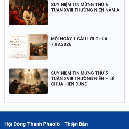
SUY NIỆM TIN MỪNG THỨ 6
TUẦN XVIII THƯỜNG NIÊN NĂM A
MỖI NGÀY 1 CÂU LỜI CHÚA –
7.08.2026
SUY NIỆM TIN MỪNG THỨ 5
TUẦN XVIII THƯỜNG NIÊN – LỄ
CHÚA HIỂN DUNG
Hội Dòng Thánh Phaolô - Thiện Bản