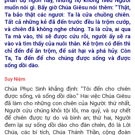
phán dụ ngôn này, nhưng họ không hiểu Người
muốn nói gì. Bấy giờ Chúa Giêsu nói thêm: “Thật,
Ta bảo thật các ngươi: Ta là cửa chuồng chiên.
Tất cả những kẻ đã đến trước đều là trộm cướp,
và chiên đã không nghe chúng. Ta là cửa, ai qua
Ta mà vào, thì sẽ được cứu rỗi, người ấy sẽ ra
vào và tìm thấy của nuôi thân. Kẻ trộm có đến thì
chỉ đến để ăn trộm, để sát hại và phá hủy. Còn
Ta, Ta đến để cho chúng được sống và được
sống dồi dào.
Suy Niệm
Chúa Phục Sinh khẳng định: “Tôi đến cho chiên
được sống, và sống dồi dào.” Hai việc Chúa Giêsu
đã làm cho những con chiên của Người: thứ nhất,
Người cứu chúng khỏi tội lỗi, ma quỷ, và sự chết
để chiên được tự do và bình an; thứ hai, Người
đem lại sự sống dồi dào cho đàn chiên, đó là Lời
Chúa, các bí tích, Chúa Thánh Thần, cộng đoàn