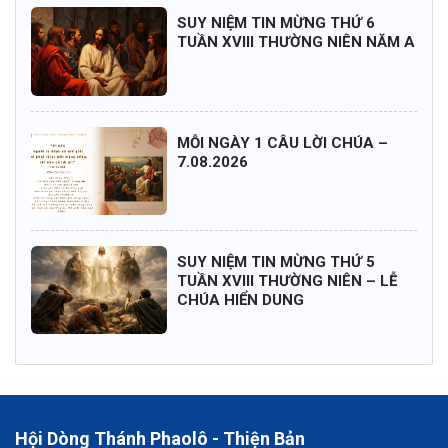
SUY NIỆM TIN MỪNG THỨ 6
TUẦN XVIII THƯỜNG NIÊN NĂM A
MỖI NGÀY 1 CÂU LỜI CHÚA –
7.08.2026
SUY NIỆM TIN MỪNG THỨ 5
TUẦN XVIII THƯỜNG NIÊN – LỄ
CHÚA HIỂN DUNG
Hội Dòng Thánh Phaolô - Thiện Bản