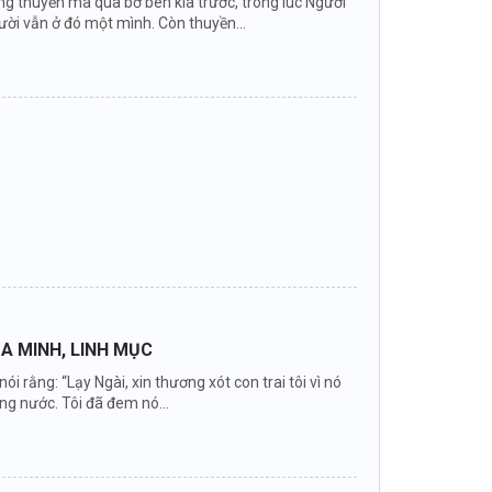
ng thuyền mà qua bờ bên kia trước, trong lúc Người
ười vẫn ở đó một mình. Còn thuyền...
A MINH, LINH MỤC
 rằng: “Lạy Ngài, xin thương xót con trai tôi vì nó
g nước. Tôi đã đem nó...