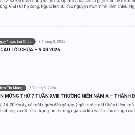
4, 22-33 Khi dân chúng đã ăn no, lập tức Chúa Giêsu giục môn đệ trở xuố
húng. Giải tán họ xong, Người lên núi cầu nguyện một mình. Ðến chiều, Ng
ngày 1 câu Lời Chúa
8 Tháng 8, 2026
 CÂU LỜI CHÚA – 9.08.2026
niệm Tin Mừng
7 Tháng 8, 2026
IN MỪNG THỨ 7 TUẦN XVIII THƯỜNG NIÊN NĂM A – THÁNH Đ
7, 14-20 Khi ấy, có một người đến gần, quỳ gối trước mặt Chúa Giêsu mà nói
 phong và rất trầm trọng: nó thường ngã vào lửa và lắm lúc nó ngã xuốn