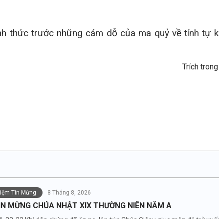
ỉnh thức trước những cám dỗ của ma quỷ về tính tự k
Trích tron
Đức Cha Phêrô 
niệm Tin Mừng
8 Tháng 8, 2026
IN MỪNG CHÚA NHẬT XIX THƯỜNG NIÊN NĂM A