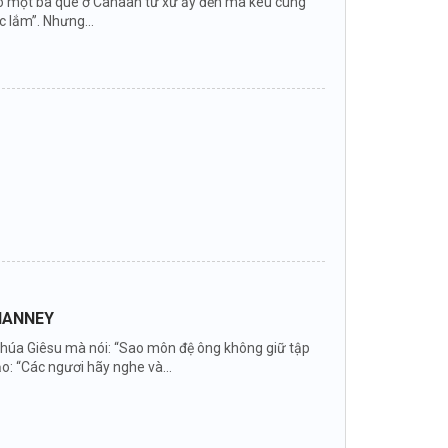
ền có một bà quê ở Canaan từ xứ ấy đến mà kêu cùng
c lắm”. Nhưng...
VIANNEY
p Chúa Giêsu mà nói: “Sao môn đệ ông không giữ tập
o: “Các ngươi hãy nghe và...