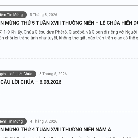
niệm Tin Mừng
5 Tháng 8, 2026
IN MỪNG THỨ 5 TUẦN XVIII THƯỜNG NIÊN – LỄ CHÚA HIỂN 
7, 1-9 Khi ấy, Chúa Giêsu đưa Phêrô, Giacôbê, và Gioan đi riêng với Người
n chói lọi trắng tinh như tuyết, không thợ giặt nào trên trần gian có thể gi
ngày 1 câu Lời Chúa
5 Tháng 8, 2026
 CÂU LỜI CHÚA – 6.08.2026
niệm Tin Mừng
4 Tháng 8, 2026
IN MỪNG THỨ 4 TUẦN XVIII THƯỜNG NIÊN NĂM A