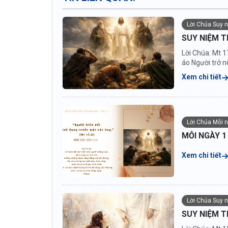
Lời Chúa Suy 
SUY NIỆM T
Lời Chúa: Mt 1
áo Người trở nê
Xem chi tiết
Lời Chúa Mỗi 
MỖI NGÀY 1
Xem chi tiết
Lời Chúa Suy 
SUY NIỆM T