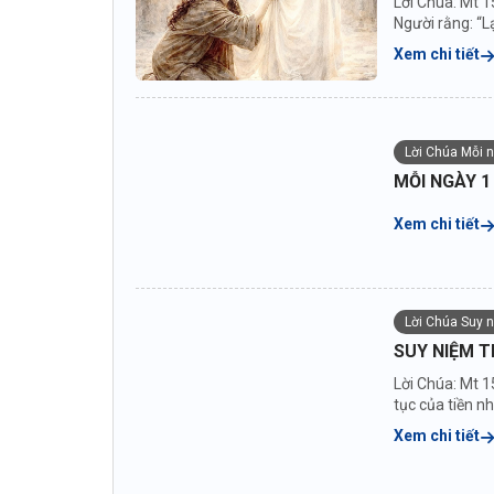
Lời Chúa: Mt 1
Người rằng: “Lạ
Xem chi tiết
Lời Chúa Mỗi 
MỖI NGÀY 1
Xem chi tiết
Lời Chúa Suy 
SUY NIỆM T
Lời Chúa: Mt 1
tục của tiền n
Xem chi tiết