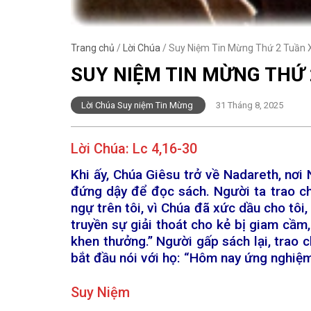
Trang chủ
/
Lời Chúa
/
Suy Niệm Tin Mừng Thứ 2 Tuần 
SUY NIỆM TIN MỪNG THỨ 
Lời Chúa Suy niệm Tin Mừng
31 Tháng 8, 2025
Lời Chúa:
Lc 4,16-30
Khi ấy, Chúa Giêsu trở về Nadareth, nơi
đứng dậy để đọc sách. Người ta trao ch
ngự trên tôi, vì Chúa đã xức dầu cho tôi
truyền sự giải thoát cho kẻ bị giam cầm
khen thưởng.” Người gấp sách lại, trao 
bắt đầu nói với họ: “Hôm nay ứng nghiệ
Suy Niệm