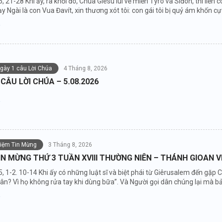
5, 21-28 Khi ấy, ra khỏi đó, Chúa Giêsu lui về miền Tyrô và Siđon, thì li
y Ngài là con Vua Đavít, xin thương xót tôi: con gái tôi bị quỷ ám khốn cự
ngày 1 câu Lời Chúa
4 Tháng 8, 2026
 CÂU LỜI CHÚA – 5.08.2026
niệm Tin Mừng
3 Tháng 8, 2026
IN MỪNG THỨ 3 TUẦN XVIII THƯỜNG NIÊN – THÁNH GIOAN 
5, 1-2. 10-14 Khi ấy có những luật sĩ và biệt phái từ Giêrusalem đến gặ
hân? Vì họ không rửa tay khi dùng bữa”. Và Người gọi dân chúng lại mà bả