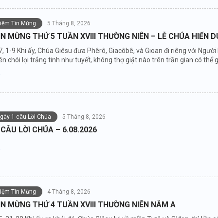
niệm Tin Mừng
5 Tháng 8, 2026
IN MỪNG THỨ 5 TUẦN XVIII THƯỜNG NIÊN – LỄ CHÚA HIỂN 
7, 1-9 Khi ấy, Chúa Giêsu đưa Phêrô, Giacôbê, và Gioan đi riêng với Người
n chói lọi trắng tinh như tuyết, không thợ giặt nào trên trần gian có thể gi
ngày 1 câu Lời Chúa
5 Tháng 8, 2026
 CÂU LỜI CHÚA – 6.08.2026
niệm Tin Mừng
4 Tháng 8, 2026
IN MỪNG THỨ 4 TUẦN XVIII THƯỜNG NIÊN NĂM A