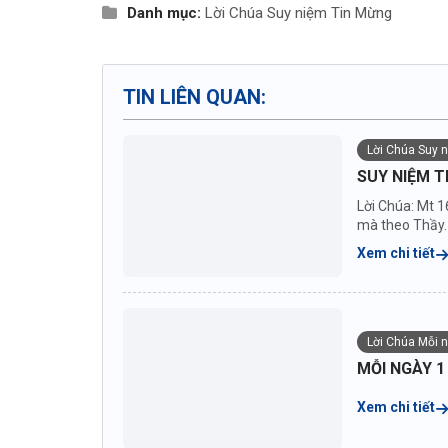
Danh mục:
Lời Chúa
Suy niệm Tin Mừng
TIN LIÊN QUAN:
Lời Chúa Suy 
SUY NIỆM T
Lời Chúa: Mt 1
mà theo Thầy. 
Xem chi tiết
Lời Chúa Mỗi 
MỖI NGÀY 1
Xem chi tiết