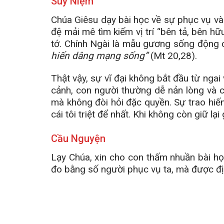
Suy Niệm
Chúa Giêsu dạy bài học về sự phục vụ và
đệ mải mê tìm kiếm vị trí “bên tả, bên hữu
tớ. Chính Ngài là mẫu gương sống động c
hiến dâng mạng sống”
(Mt 20,28).
Thật vậy, sự vĩ đại không bắt đầu từ nga
cảnh, con người thường dễ nản lòng và ch
mà không đòi hỏi đặc quyền. Sự trao hiến
cái tôi triệt để nhất. Khi không còn giữ l
Cầu Nguyện
Lạy Chúa, xin cho con thấm nhuần bài h
đo bằng số người phục vụ ta, mà được địn