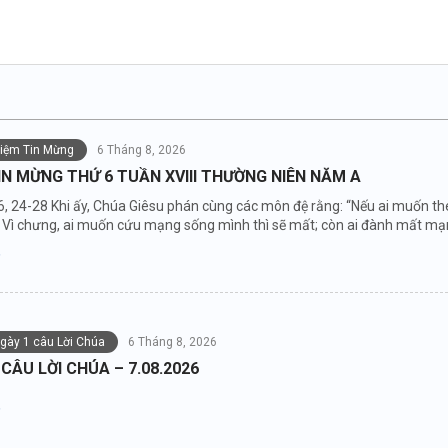
niệm Tin Mừng
6 Tháng 8, 2026
IN MỪNG THỨ 6 TUẦN XVIII THƯỜNG NIÊN NĂM A
6, 24-28 Khi ấy, Chúa Giêsu phán cùng các môn đệ rằng: “Nếu ai muốn the
Vì chưng, ai muốn cứu mạng sống mình thì sẽ mất; còn ai đành mất mạng 
ngày 1 câu Lời Chúa
6 Tháng 8, 2026
 CÂU LỜI CHÚA – 7.08.2026