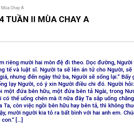
I Mùa Chay A
4 TUẦN II MÙA CHAY A
em riêng mười hai môn đệ đi theo. Dọc đường, Người 
g tế và luật sĩ. Người ta sẽ lên án tử cho Người, 
 giá, nhưng đến ngày thứ ba, Người sẽ sống lại.” Bấ
g lạy Người, có ý xin Người điều chi đó. Người hỏi: 
ồi một đứa bên hữu, một đứa bên tả Ngài, trong Nướ
ơi có thể uống chén mà ít nữa đây Ta sắp uống chăng
 Ta, còn việc ngồi bên hữu hay bên tả, thì không t
vậy, mười người kia tỏ ra bất bình với hai anh em. Chú
 con.” […]