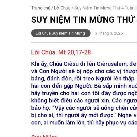
Trang chủ
/
Lời Chúa
/
Suy Niệm Tin Mừng Thứ 4 Tuần I
SUY NIỆM TIN MỪNG THỨ 
Lời Chúa Suy niệm Tin Mừng
3 Tháng 3, 2026
Lời Chúa:
Mt 20,17-28
Khi ấy, Chúa Giêsu đi lên Giêrusalem, đ
và Con Người sẽ bị nộp cho các vị thượn
báng, đánh đòn, rồi treo Người lên thập
hai con đến gặp Người. Bà sấp mình xuốn
hãy truyền cho hai con tôi đây được ng
không biết điều các ngươi xin. Các ngư
bảo họ: “Vậy các ngươi sẽ uống chén của
bị cho ai, thì người ấy mới được.” Nghe 
con, ai muốn làm lớn, thì hãy phục vụ các