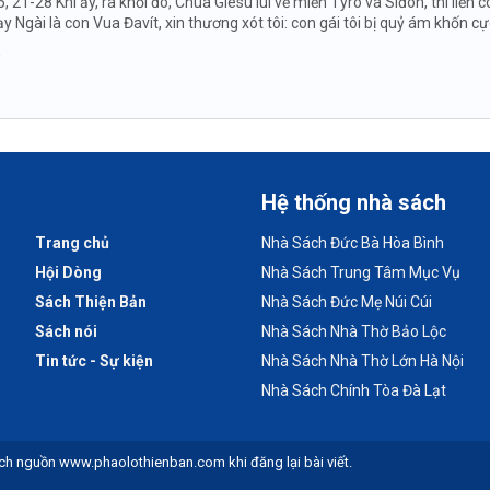
5, 21-28 Khi ấy, ra khỏi đó, Chúa Giêsu lui về miền Tyrô và Siđon, thì li
y Ngài là con Vua Đavít, xin thương xót tôi: con gái tôi bị quỷ ám khốn cự
Hệ thống nhà sách
Trang chủ
Nhà Sách Đức Bà Hòa Bình
Hội Dòng
Nhà Sách Trung Tâm Mục Vụ
Sách Thiện Bản
Nhà Sách Đức Mẹ Núi Cúi
Sách nói
Nhà Sách Nhà Thờ Bảo Lộc
Tin tức - Sự kiện
Nhà Sách Nhà Thờ Lớn Hà Nội
Nhà Sách Chính Tòa Đà Lạt
ch nguồn www.phaolothienban.com khi đăng lại bài viết.