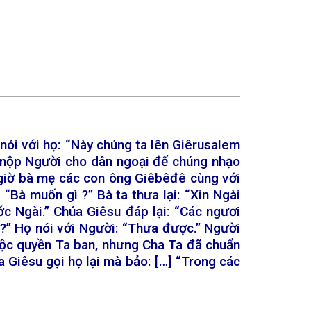
nói với họ: “Này chúng ta lên Giêrusalem
sẽ nộp Người cho dân ngoại để chúng nhạo
y giờ bà mẹ các con ông Giêbêđê cùng với
“Bà muốn gì ?” Bà ta thưa lại: “Xin Ngài
c Ngài.” Chúa Giêsu đáp lại: “Các ngươi
?” Họ nói với Người: “Thưa được.” Người
huộc quyền Ta ban, nhưng Cha Ta đã chuẩn
a Giêsu gọi họ lại mà bảo: […] “Trong các