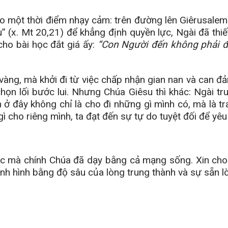
o một thời điểm nhạy cảm: trên đường lên Giêrusalem 
” (x. Mt 20,21) để khẳng định quyền lực, Ngài đã thiết
ho bài học đắt giá ấy:
“Con Người đến không phải đ
i vàng, mà khởi đi từ việc chấp nhận gian nan và can
ọn lối bước lui. Nhưng Chúa Giêsu thì khác: Ngài tr
 ở đây không chỉ là cho đi những gì mình có, mà là t
ại gì cho riêng mình, ta đạt đến sự tự do tuyệt đối để 
ọc mà chính Chúa đã dạy bằng cả mạng sống. Xin cho 
h hình bằng độ sâu của lòng trung thành và sự sẵn lò