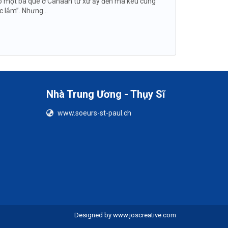
ền có một bà quê ở Canaan từ xứ ấy đến mà kêu cùng
c lắm”. Nhưng...
Nhà Trung Ương - Thụy Sĩ
www.soeurs-st-paul.ch
Designed by
www.joscreative.com