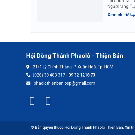
Lời Chúa: Mt 1
Người rằng: “Lạ
Xem chi tiết
Hội Dòng Thánh Phaolô - Thiện Bản
21/1 Lý Chính Thắng, P. Xuân Hoà, Tp. HCM.
(028) 38 483 317 -
09 32 1218 73
phaolothienban.osp@gmail.com
© Bản quyền thuộc Hội Dòng Thánh Phaolô Thiện Bản. Xin trí