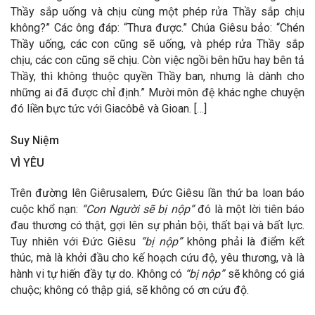
Thầy sắp uống và chịu cùng một phép rửa Thầy sắp chịu
không?” Các ông đáp: “Thưa được.” Chúa Giêsu bảo: “Chén
Thầy uống, các con cũng sẽ uống, và phép rửa Thầy sắp
chịu, các con cũng sẽ chịu. Còn việc ngồi bên hữu hay bên tả
Thầy, thì không thuộc quyền Thầy ban, nhưng là dành cho
những ai đã được chỉ định.” Mười môn đệ khác nghe chuyện
đó liền bực tức với Giacôbê và Gioan. […]
Suy Niệm
VÌ YÊU
Trên đường lên Giêrusalem, Đức Giêsu lần thứ ba loan báo
cuộc khổ nạn:
“Con Người sẽ bị nộp”
đó là một lời tiên báo
đau thương có thật, gợi lên sự phản bội, thất bại và bất lực.
Tuy nhiên với Đức Giêsu
“bị nộp”
không phải là điểm kết
thúc, mà là khởi đầu cho kế hoạch cứu độ, yêu thương, và là
hành vi tự hiến đầy tự do. Không có
“bị nộp”
sẽ không có giá
chuộc; không có thập giá, sẽ không có ơn cứu độ.