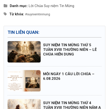
Danh mục:
Lời Chúa
Suy niệm Tin Mừng
Từ khóa:
#suyniemtinmung
TIN LIÊN QUAN:
SUY NIỆM TIN MỪNG THỨ 5
TUẦN XVIII THƯỜNG NIÊN – LỄ
CHÚA HIỂN DUNG
MỖI NGÀY 1 CÂU LỜI CHÚA –
6.08.2026
SUY NIỆM TIN MỪNG THỨ 4
TUẦN XVIII THƯỜNG NIÊN NĂM A