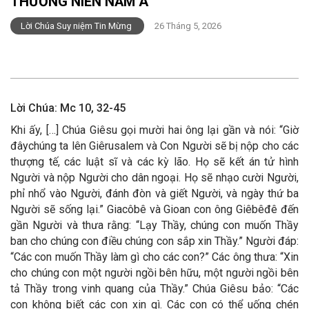
THƯỜNG NIÊN NĂM A
Lời Chúa Suy niệm Tin Mừng
26 Tháng 5, 2026
Lời Chúa: Mc 10, 32-45
Khi ấy, […] Chúa Giêsu gọi mười hai ông lại gần và nói: “Giờ
đâychúng ta lên Giêrusalem và Con Người sẽ bị nộp cho các
thượng tế, các luật sĩ và các kỳ lão. Họ sẽ kết án tử hình
Người và nộp Người cho dân ngoại. Họ sẽ nhạo cười Người,
phỉ nhổ vào Người, đánh đòn và giết Người, và ngày thứ ba
Người sẽ sống lại.” Giacôbê và Gioan con ông Giêbêđê đến
gần Người và thưa rằng: “Lạy Thầy, chúng con muốn Thầy
ban cho chúng con điều chúng con sắp xin Thầy.” Người đáp:
“Các con muốn Thầy làm gì cho các con?” Các ông thưa: “Xin
cho chúng con một người ngồi bên hữu, một người ngồi bên
tả Thầy trong vinh quang của Thầy.” Chúa Giêsu bảo: “Các
con không biết các con xin gì. Các con có thể uống chén