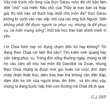
Vậy mà trước nỗi lòng của Đức Giêsu, môn đệ chỉ bận tâm
đến “chỗ” của mình. Nếu chỗ của Thầy là trao ban và thập
giá, thì chỗ nào sẽ thích hợp nhất cho môn đệ? Đức Giêsu
không bị cuốn vào việc xếp chỗ của các ông, bởi Người
“đến
không phải để được người ta phục vụ, nhưng là để phục
vụ, và hiến mạng sống”
, một bài học trao ban chính mình vì
yêu.
Lời Chúa hôm nay có đụng chạm đến tôi hay không? Tôi
đang theo Chúa với tâm thế nào? Tìm kiếm vinh quang hay
sẵn sàng phục vụ. Trong đời sống thường ngày, chúng ta dễ
rơi vào cám dỗ như hai môn đệ Giacôbê và Gioan, nhưng
theo Chúa chúng ta được mời gọi hoán cải cuộc đời: dám
chấp nhận thiệt thòi, dám trao ban mà không cần đền đáp,
dám đặt lợi ích của người khác lên trên… và khi như vậy,
chúng ta đang bước tiếp trên con đường mà Chúa đã đi qua.
C.J, OSP