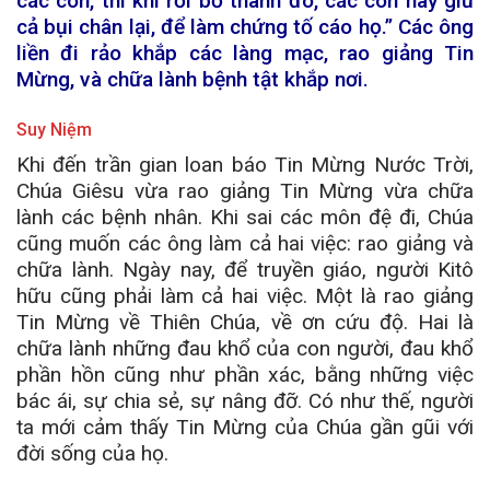
các con, thì khi rời bỏ thành đó, các con hãy giũ
cả bụi chân lại, để làm chứng tố cáo họ.” Các ông
liền đi rảo khắp các làng mạc, rao giảng Tin
Mừng, và chữa lành bệnh tật khắp nơi.
Suy Niệm
Khi đến trần gian loan báo Tin Mừng Nước Trời,
Chúa Giêsu vừa rao giảng Tin Mừng vừa chữa
lành các bệnh nhân. Khi sai các môn đệ đi, Chúa
cũng muốn các ông làm cả hai việc: rao giảng và
chữa lành. Ngày nay, để truyền giáo, người Kitô
hữu cũng phải làm cả hai việc. Một là rao giảng
Tin Mừng về Thiên Chúa, về ơn cứu độ. Hai là
chữa lành những đau khổ của con người, đau khổ
phần hồn cũng như phần xác, bằng những việc
bác ái, sự chia sẻ, sự nâng đỡ. Có như thế, người
ta mới cảm thấy Tin Mừng của Chúa gần gũi với
đời sống của họ.