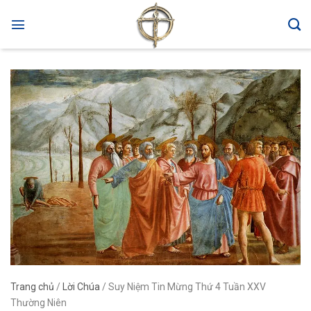
Skip
to
content
Trang chủ
/
Lời Chúa
/
Suy Niệm Tin Mừng Thứ 4 Tuần XXV
Thường Niên