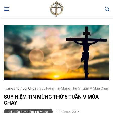
Skip
to
content
Trang chủ
/
Lời Chúa
/
Suy Niệm Tin Mừng Thứ 5 Tuần V Mùa Chay
SUY NIỆM TIN MỪNG THỨ 5 TUẦN V MÙA
CHAY
Lời Chúa Suy niệm Tin Mừng
9 Tháng 4, 2025