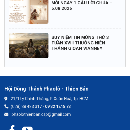
MỖI NGÀY 1 CÂU LỜI CHÚA –
5.08.2026
SUY NIỆM TIN MỪNG THỨ 3
TUẦN XVIII THƯỜNG NIÊN –
THÁNH GIOAN VIANNEY
Hội Dòng Thánh Phaolô - Thiện Bản
21/1 Lý Chính Thắng, P. Xuân Hoà, Tp. HCM.
(028) 38 483 317 -
09 32 1218 73
phaolothienban.osp@gmail.com