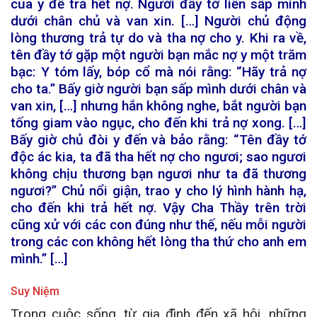
của y để trả hết nợ. Người đầy tớ liền sấp mình
dưới chân chủ và van xin. […] Người chủ động
lòng thương trả tự do và tha nợ cho y. Khi ra về,
tên đầy tớ gặp một người bạn mắc nợ y một trăm
bạc: Y tóm lấy, bóp cổ mà nói rằng: “Hãy trả nợ
cho ta.” Bấy giờ người bạn sấp mình dưới chân và
van xin, […] nhưng hắn không nghe, bắt người bạn
tống giam vào ngục, cho đến khi trả nợ xong. […]
Bấy giờ chủ đòi y đến và bảo rằng: “Tên đầy tớ
độc ác kia, ta đã tha hết nợ cho ngươi; sao ngươi
không chịu thương bạn ngươi như ta đã thương
ngươi?” Chủ nổi giận, trao y cho lý hình hành hạ,
cho đến khi trả hết nợ. Vậy Cha Thầy trên trời
cũng xử với các con đúng như thế, nếu mỗi người
trong các con không hết lòng tha thứ cho anh em
mình.” […]
Suy Niệm
Trong cuộc sống, từ gia đình đến xã hội, những