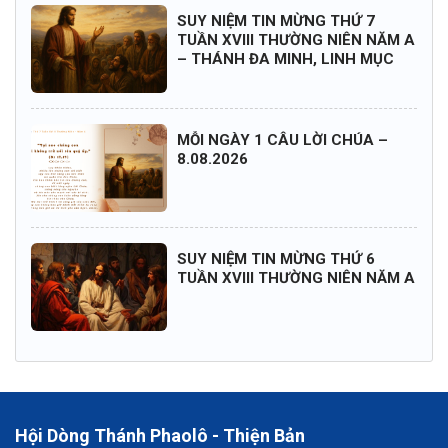
SUY NIỆM TIN MỪNG THỨ 7
TUẦN XVIII THƯỜNG NIÊN NĂM A
– THÁNH ĐA MINH, LINH MỤC
MỖI NGÀY 1 CÂU LỜI CHÚA –
8.08.2026
SUY NIỆM TIN MỪNG THỨ 6
TUẦN XVIII THƯỜNG NIÊN NĂM A
Hội Dòng Thánh Phaolô - Thiện Bản