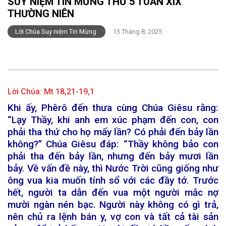
SUY NIỆM TIN MỪNG THỨ 5 TUẦN XIX
THƯỜNG NIÊN
Lời Chúa Suy niệm Tin Mừng
13 Tháng 8, 2025
Lời Chúa:
Mt 18,21-19,1
Khi ấy, Phêrô đến thưa cùng Chúa Giêsu rằng:
“Lạy Thầy, khi anh em xúc phạm đến con, con
phải tha thứ cho họ mấy lần? Có phải đến bảy lần
không?” Chúa Giêsu đáp: “Thầy không bảo con
phải tha đến bảy lần, nhưng đến bảy mươi lần
bảy. Về vấn đề này, thì Nước Trời cũng giống như
ông vua kia muốn tính sổ với các đầy tớ. Trước
hết, người ta dẫn đến vua một người mắc nợ
mười ngàn nén bạc. Người này không có gì trả,
nên chủ ra lệnh bán y, vợ con và tất cả tài sản