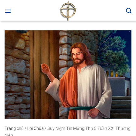
Skip
to
content
Trang chủ
/
Lời Chúa
/
Suy Niệm Tin Mừng Thứ 5 Tuần XXI Thường
Niên