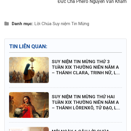
Đức Cha Phêrô Nguyễn Văn Khảm
Danh mục:
Lời Chúa
Suy niệm Tin Mừng
TIN LIÊN QUAN:
SUY NIỆM TIN MỪNG THỨ 3
TUẦN XIX THƯỜNG NIÊN NĂM A
– THÁNH CLARA, TRINH NỮ, LỄ
NHỚ
SUY NIỆM TIN MỪNG THỨ HAI
TUẦN XIX THƯỜNG NIÊN NĂM A
– THÁNH LÔRENXÔ, TỬ ĐẠO, LỄ
KÍNH