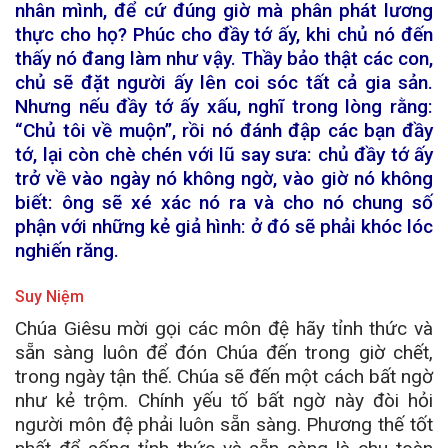
nhân mình, để cứ đúng giờ mà phân phát lương
thực cho họ? Phúc cho đầy tớ ấy, khi chủ nó đến
thấy nó đang làm như vậy. Thầy bảo thật các con,
chủ sẽ đặt người ấy lên coi sóc tất cả gia sản.
Nhưng nếu đầy tớ ấy xấu, nghĩ trong lòng rằng:
“Chủ tôi về muộn”, rồi nó đánh đập các bạn đầy
tớ, lại còn chè chén với lũ say sưa: chủ đầy tớ ấy
trở về vào ngày nó không ngờ, vào giờ nó không
biết: ông sẽ xé xác nó ra và cho nó chung số
phận với những kẻ giả hình: ở đó sẽ phải khóc lóc
nghiến răng.
Suy Niệm
Chúa Giêsu mời gọi các môn đệ hãy tỉnh thức và
sẵn sàng luôn để đón Chúa đến trong giờ chết,
trong ngày tận thế. Chúa sẽ đến một cách bất ngờ
như kẻ trộm. Chính yếu tố bất ngờ này đòi hỏi
người môn đệ phải luôn sẵn sàng. Phương thế tốt