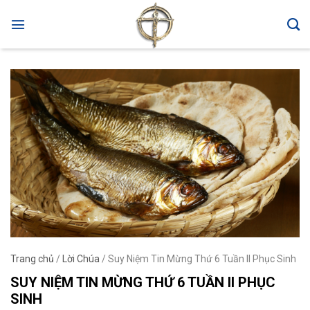
Skip
to
content
Trang chủ
/
Lời Chúa
/
Suy Niệm Tin Mừng Thứ 6 Tuần II Phục Sinh
SUY NIỆM TIN MỪNG THỨ 6 TUẦN II PHỤC
SINH