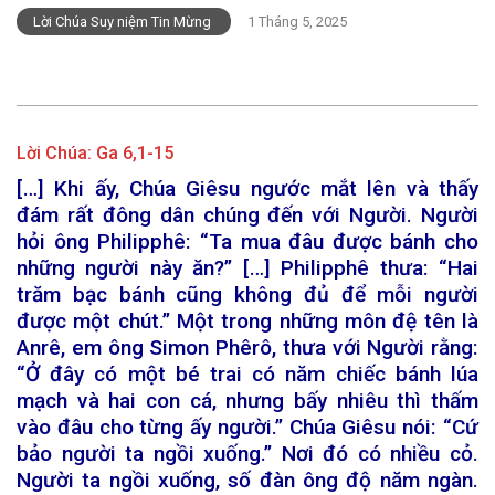
Lời Chúa Suy niệm Tin Mừng
1 Tháng 5, 2025
Lời Chúa:
Ga 6,1-15
[…] Khi ấy, Chúa Giêsu ngước mắt lên và thấy
đám rất đông dân chúng đến với Người. Người
hỏi ông Philipphê: “Ta mua đâu được bánh cho
những người này ăn?” […] Philipphê thưa: “Hai
trăm bạc bánh cũng không đủ để mỗi người
được một chút.” Một trong những môn đệ tên là
Anrê, em ông Simon Phêrô, thưa với Người rằng:
“Ở đây có một bé trai có năm chiếc bánh lúa
mạch và hai con cá, nhưng bấy nhiêu thì thấm
vào đâu cho từng ấy người.” Chúa Giêsu nói: “Cứ
bảo người ta ngồi xuống.” Nơi đó có nhiều cỏ.
Người ta ngồi xuống, số đàn ông độ năm ngàn.