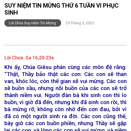
SUY NIỆM TIN MỪNG THỨ 6 TUẦN VI PHỤC
SINH
Lời Chúa Suy niệm Tin Mừng
29 Tháng 5, 2025
Lời Chúa:
Ga 16,20-23a
Khi ấy, Chúa Giêsu phán cùng các môn đệ rằng:
“Thật, Thầy bảo thật các con: Các con sẽ than
van, khóc lóc, còn thế gian sẽ vui mừng. Các con
sẽ buồn sầu, nhưng nỗi buồn của các con sẽ trở
thành niềm vui. Người đàn bà khi sinh con thì lo
buồn, vì giờ đã đến, nhưng khi đã sinh con rồi, thì
bà mừng rỡ, không còn nhớ đến cơn đau, bởi vì
đã có một người sinh ra đời. Các con cũng thế,
bây giờ các con buồn phiền, nhưng Thầy sẽ gặp
lại các con, và lòng các con sẽ vui mừng, và niềm