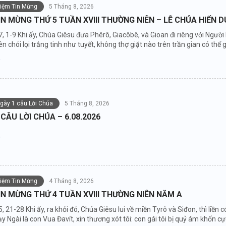
niệm Tin Mừng
5 Tháng 8, 2026
IN MỪNG THỨ 5 TUẦN XVIII THƯỜNG NIÊN – LỄ CHÚA HIỂN 
7, 1-9 Khi ấy, Chúa Giêsu đưa Phêrô, Giacôbê, và Gioan đi riêng với Người
n chói lọi trắng tinh như tuyết, không thợ giặt nào trên trần gian có thể gi
ngày 1 câu Lời Chúa
5 Tháng 8, 2026
 CÂU LỜI CHÚA – 6.08.2026
niệm Tin Mừng
4 Tháng 8, 2026
IN MỪNG THỨ 4 TUẦN XVIII THƯỜNG NIÊN NĂM A
5, 21-28 Khi ấy, ra khỏi đó, Chúa Giêsu lui về miền Tyrô và Siđon, thì li
y Ngài là con Vua Đavít, xin thương xót tôi: con gái tôi bị quỷ ám khốn cự