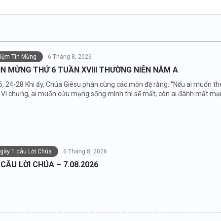
niệm Tin Mừng
6 Tháng 8, 2026
IN MỪNG THỨ 6 TUẦN XVIII THƯỜNG NIÊN NĂM A
6, 24-28 Khi ấy, Chúa Giêsu phán cùng các môn đệ rằng: “Nếu ai muốn the
Vì chưng, ai muốn cứu mạng sống mình thì sẽ mất; còn ai đành mất mạng 
ngày 1 câu Lời Chúa
6 Tháng 8, 2026
 CÂU LỜI CHÚA – 7.08.2026