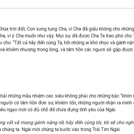
 Chúa trời đất, Con xưng tụng Cha, vì Cha đã giấu không cho những
ha, vì ý Cha muốn như vậy. Mọi sự đã được Cha Ta trao phó cho Ta
ải cho. “Tất cả hãy đến cùng Ta, hỡi những ai khó nhọc và gánh n
h và khiêm nhượng trong lòng, và tâm hồn các ngươi sẽ gặp được b
khải những mầu nhiệm cao siêu không phải cho những bậc “khôn n
 người có tâm hồn đơn sơ, khiêm tốn, những người nhận ra mình 
i kiêu ngạo mới có đủ chỗ để chứa đựng tình yêu của Ngài.
g vất vả mang gánh nặng nề, hãy đến cùng tôi, tôi sẽ cho ngh
chúng ta. Ngài mời chúng ta bước vào trong Trái Tim Ngài.