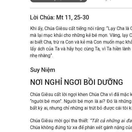
Lời Chúa: Mt 11, 25-30
Khi ấy, Chúa Giêsu cất tiếng nói rằng: “Lạy Cha là
mà lại mạc khải cho những kẻ bé mọn. Vâng, lạy C
ai biết Cha, trừ ra Con và kẻ mà Con muốn mạc kh
lấy ách của Ta và hãy học cùng Ta, vì Ta hiền làn
nhẹ nhàng”.
Suy Niệm
NƠI NGHỈ NGƠI BỒI DƯỠNG
Chúa Giêsu cất lời ngợi khen Chúa Cha vì đã mặc 
“người bé mọn”. Người bé mọn là ai? Đó là những
bất kỳ ai, nhưng chỉ những ai trút bỏ được cái tô
Chúa Giêsu mời gọi tha thiết:
“Tất cả những ai đan
Chúa không đứng từ xa để phán xét gánh nặng của 