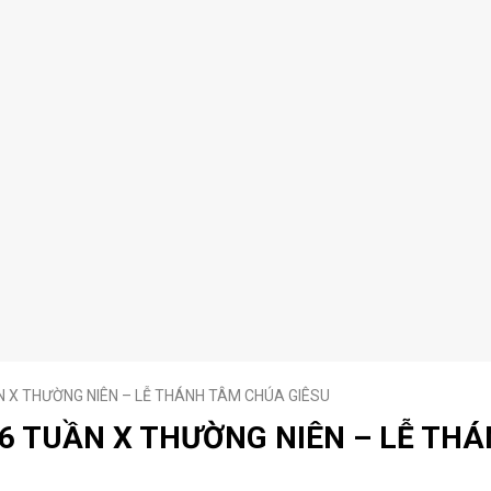
N X THƯỜNG NIÊN – LỄ THÁNH TÂM CHÚA GIÊSU
6 TUẦN X THƯỜNG NIÊN – LỄ TH