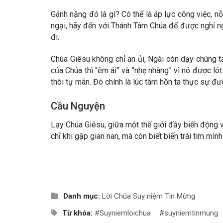
Gánh nặng đó là gì? Có thể là áp lực công việc, nỗ
ngại, hãy đến với Thánh Tâm Chúa để được ngh
đi.
Chúa Giêsu không chỉ an ủi, Ngài còn dạy chúng ta 
của Chúa thì “êm ái” và “nhẹ nhàng” vì nó được l
thôi tự mãn. Đó chính là lúc tâm hồn ta thực sự đư
Cầu Nguyện
Lạy Chúa Giêsu, giữa một thế giới đầy biến động v
chỉ khi gặp gian nan, mà còn biết biến trái tim mì
Danh mục:
Lời Chúa
Suy niệm Tin Mừng
Từ khóa:
#Suyniemloichua
#suyniemtinmung