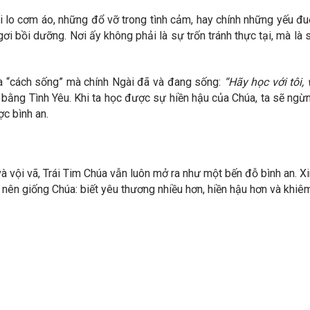
i lo cơm áo, những đổ vỡ trong tình cảm, hay chính những yếu đuố
ỉ ngơi bồi dưỡng. Nơi ấy không phải là sự trốn tránh thực tại, mà
“cách sống” mà chính Ngài đã và đang sống:
“Hãy học với tôi,
ót bằng Tình Yêu. Khi ta học được sự hiền hậu của Chúa, ta sẽ ng
ợc bình an.
à vội vã, Trái Tim Chúa vẫn luôn mở ra như một bến đỗ bình an. 
nh nên giống Chúa: biết yêu thương nhiều hơn, hiền hậu hơn và kh