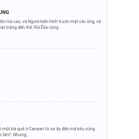
DUNG
 lên núi cao, và Người biến hình trước mặt các ông, và
ặt trắng đến thế. Rồi Êlia cùng...
ền có một bà quê ở Canaan từ xứ ấy đến mà kêu cùng
c lắm”. Nhưng...