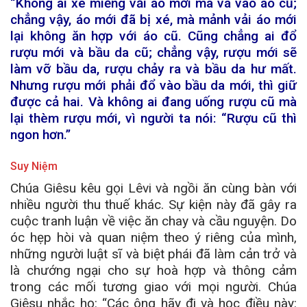
“Không ai xé miếng vải áo mới mà vá vào áo cũ;
chẳng vậy, áo mới đã bị xé, mà mảnh vải áo mới
lại không ăn hợp với áo cũ. Cũng chẳng ai đổ
rượu mới và bầu da cũ; chẳng vậy, rượu mới sẽ
làm vỡ bầu da, rượu chảy ra và bầu da hư mất.
Nhưng rượu mới phải đổ vào bầu da mới, thì giữ
được cả hai. Và không ai đang uống rượu cũ mà
lại thèm rượu mới, vì người ta nói: “Rượu cũ thì
ngon hơn.”
Suy Niệm
Chúa Giêsu kêu gọi Lêvi và ngồi ăn cùng bàn với
nhiều người thu thuế khác. Sự kiện này đã gây ra
cuộc tranh luận về việc ăn chay và cầu nguyện. Do
óc hẹp hòi và quan niệm theo ý riêng của mình,
những người luật sĩ và biệt phái đã làm cản trở và
là chướng ngại cho sự hoà hợp và thông cảm
trong các mối tương giao với mọi người. Chúa
Giêsu nhắc họ: “Các ông hãy đi và học điều này: