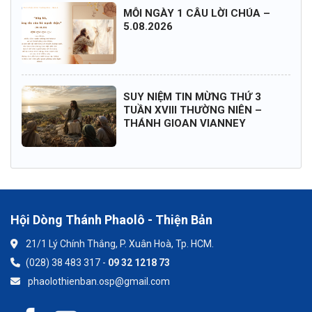
MỖI NGÀY 1 CÂU LỜI CHÚA –
5.08.2026
SUY NIỆM TIN MỪNG THỨ 3
TUẦN XVIII THƯỜNG NIÊN –
THÁNH GIOAN VIANNEY
Hội Dòng Thánh Phaolô - Thiện Bản
21/1 Lý Chính Thắng, P. Xuân Hoà, Tp. HCM.
(028) 38 483 317 -
09 32 1218 73
phaolothienban.osp@gmail.com