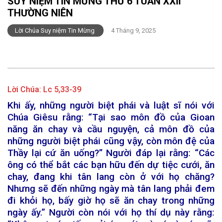
SUY NIỆM TIN MỪNG THỨ 6 TUẦN XXII
THƯỜNG NIÊN
Lời Chúa Suy niệm Tin Mừng
4 Tháng 9, 2025
Lời Chúa:
Lc 5,33-39
Khi ấy, những người biệt phái và luật sĩ nói với
Chúa Giêsu rằng: “Tại sao môn đồ của Gioan
năng ăn chay và cầu nguyện, cả môn đồ của
những người biệt phái cũng vậy, còn môn đệ của
Thầy lại cứ ăn uống?” Người đáp lại rằng: “Các
ông có thể bắt các bạn hữu đến dự tiệc cưới, ăn
chay, đang khi tân lang còn ở với họ chăng?
Nhưng sẽ đến những ngày mà tân lang phải đem
đi khỏi họ, bấy giờ họ sẽ ăn chay trong những
ngày ấy.” Người còn nói với họ thí dụ này rằng: