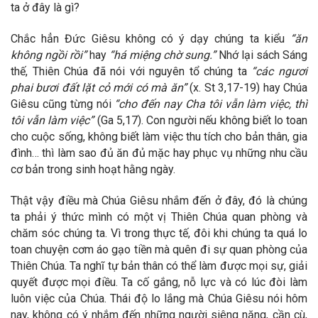
ta ở đây là gì?
Chắc hẳn Đức Giêsu không có ý dạy chúng ta kiểu
“ăn
không ngồi rồi”
hay
“há miệng chờ sung.”
Nhớ lại sách Sáng
thế, Thiên Chúa đã nói với nguyên tổ chúng ta
“các ngươi
phai bươi đất lặt cỏ mới có mà ăn”
(x. St 3,17-19) hay Chúa
Giêsu cũng từng nói
“cho đến nay Cha tôi vẫn làm việc, thì
tôi vẫn làm việc”
(Ga 5,17). Con người nếu không biết lo toan
cho cuộc sống, không biết làm việc thu tích cho bản thân, gia
đình… thì làm sao đủ ăn đủ mặc hay phục vụ những nhu cầu
cơ bản trong sinh hoạt hằng ngày.
Thật vậy điều mà Chúa Giêsu nhắm đến ở đây, đó là chúng
ta phải ý thức mình có một vị Thiên Chúa quan phòng và
chăm sóc chúng ta. Vì trong thực tế, đôi khi chúng ta quá lo
toan chuyện cơm áo gạo tiền mà quên đi sự quan phòng của
Thiên Chúa. Ta nghĩ tự bản thân có thể làm được mọi sự, giải
quyết được mọi điều. Ta cố gắng, nỗ lực và có lúc đòi làm
luôn việc của Chúa. Thái độ lo lắng mà Chúa Giêsu nói hôm
nay, không có ý nhắm đến những người siêng năng, cần cù,