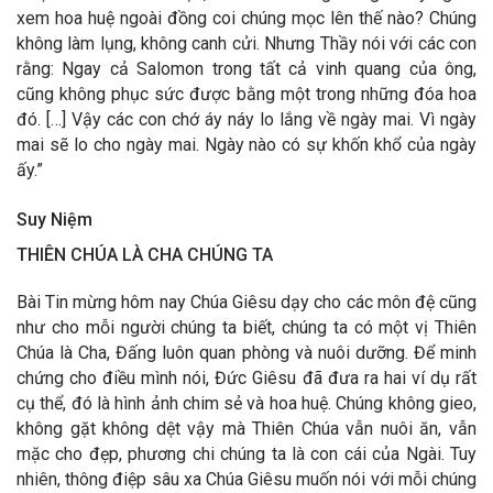
xem hoa huệ ngoài đồng coi chúng mọc lên thế nào? Chúng
không làm lụng, không canh cửi. Nhưng Thầy nói với các con
rằng: Ngay cả Salomon trong tất cả vinh quang của ông,
cũng không phục sức được bằng một trong những đóa hoa
đó. […] Vậy các con chớ áy náy lo lắng về ngày mai. Vì ngày
mai sẽ lo cho ngày mai. Ngày nào có sự khốn khổ của ngày
ấy.”
Suy Niệm
THIÊN CHÚA LÀ CHA CHÚNG TA
Bài Tin mừng hôm nay Chúa Giêsu dạy cho các môn đệ cũng
như cho mỗi người chúng ta biết, chúng ta có một vị Thiên
Chúa là Cha, Đấng luôn quan phòng và nuôi dưỡng. Để minh
chứng cho điều mình nói, Đức Giêsu đã đưa ra hai ví dụ rất
cụ thể, đó là hình ảnh chim sẻ và hoa huệ. Chúng không gieo,
không gặt không dệt vậy mà Thiên Chúa vẫn nuôi ăn, vẫn
mặc cho đẹp, phương chi chúng ta là con cái của Ngài. Tuy
nhiên, thông điệp sâu xa Chúa Giêsu muốn nói với mỗi chúng