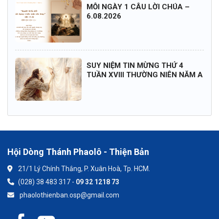
MỖI NGÀY 1 CÂU LỜI CHÚA –
6.08.2026
SUY NIỆM TIN MỪNG THỨ 4
TUẦN XVIII THƯỜNG NIÊN NĂM A
Hội Dòng Thánh Phaolô - Thiện Bản
21/1 Lý Chính Thắng, P. Xuân Hoà, Tp. HCM.
(028) 38 483 317 -
09 32 1218 73
phaolothienban.osp@gmail.com