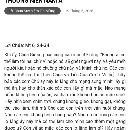
THƯỜNG NIÊN NĂM A
Lời Chúa Suy niệm Tin Mừng
19 Tháng 6, 2026
Lời Chúa: Mt 6, 24-34
Khi ấy, Chúa Giêsu phán cùng các môn đệ rằng: “Không ai có
thể làm tôi hai chủ: vì hoặc nó sẽ ghét người này, và yêu mến
người kia, hoặc nó chuộng chủ này, và khinh chủ nọ. Các con
không thể làm tôi Thiên Chúa và Tiền Của được. Vì thế, Thầy
bảo các con: Chớ áy náy lo lắng cho mạng sống mình: lấy gì
mà ăn; hay cho thân xác các con: lấy gì mà mặc. Nào mạng
sống không hơn của ăn, và thân xác không hơn áo mặc sao?
Hãy nhìn xem chim trời, chúng không gieo, không gặt, không
thu vào lẫm, thế mà Cha các con trên trời vẫn nuôi chúng.
Nào các con không hơn chúng sao? Nào có ai trong các con
lo lắng áy náy mà có thể làm cho mình cao thêm một gang
được ư? Còn về áo mặc, các con lo lắng làm gì? Hãy ngắm