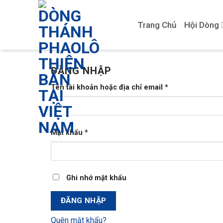
Skip
to
Trang Chủ
Hội Dòng
content
ĐĂNG NHẬP
Tên tài khoản hoặc địa chỉ email
*
Mật khẩu
*
Ghi nhớ mật khẩu
ĐĂNG NHẬP
Quên mật khẩu?