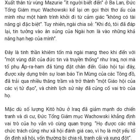
Xuất thân từ vùng Mazurie “ít người biết đến” ở Ba Lan, Đức
Tổng Giám mục Wachowski kể lại ơn gọi thời thơ ấu của
mình như một hành trình khởi đi từ cảm giác “không có tài
năng gì đặc biệt”. Tuy nhiên, ngài chia sẻ: “Khi đó, tôi đã đáp
lại, tin tưởng vào ân sủng của Ngài hơn là vào những khả
năng hạn hẹp của mình”.
Đây là tinh thần khiêm tốn mà ngài mang theo khi đến với
“một vùng đất của đức tin và truyền thống” như Iraq, nơi mà
tổ phụ Áp-ra-ham đã từng đặt chân đến. Giáo hội tại đây,
được xây dựng trên sự loan báo Tin Mừng của các Tông đồ,
đã trải qua nhiều thăng trầm và trở thành “một Giáo hội của
các vị tử đạo”, và chính lịch sử này đã củng cố vai trò của
họ.
Mặc dù số lượng Kitô hữu ở Iraq đã giảm mạnh do chiến
tranh và di cư, Đức Tổng Giám mục Wachowski khẳng định
vai trò của họ vẫn vô cùng quan trọng. “Họ được các nhà
chức trách cũng như xã hội đánh giá cao, vì họ là một yếu tố
ổn định xã hội, vốn thường bị chia rẽ, tranh cãi và xung đột”.