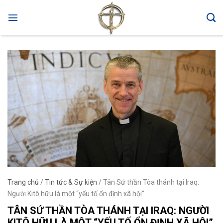
Skip
to
content
Trang chủ
/
Tin tức & Sự kiện
/
Tân Sứ thần Tòa thánh tại Iraq:
Người Kitô hữu là một “yếu tố ổn định xã hội”
TÂN SỨ THẦN TÒA THÁNH TẠI IRAQ: NGƯỜI
KITÔ HỮU LÀ MỘT “YẾU TỐ ỔN ĐỊNH XÃ HỘI”