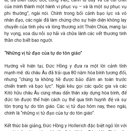
của mình thành một hành vi phục vụ – và là một sự phục vụ
phi thường”, ngài nói. Chính trong bối cảnh bạo lực và vô
nhân đạo, các ngài đã làm chứng cho sự hiện diện không lay
chuyển của tình yêu và lòng thương xót Thiên Chúa, mang lại
hy vọng, xoa dịu nỗi sợ hãi và chữa lành các vết thương tinh
thần cho biết bao người.
“Những vị tử đạo của tự do tôn giáo”
Hướng về hiện tại, Đức Hồng y đưa ra một lời cảnh tỉnh
mạnh mẽ: dù châu Âu đã trải qua 80 năm hòa bình tương đối,
nhưng “chúng ta không hề được bảo đảm an toàn trước
chiến tranh và bạo lực”. Ngài kêu gọi các quốc gia và các
Kitô hữu châu Âu cùng nhau dấn thân xây dựng hòa bình, để
đức tin được thể hiện cách cụ thể qua tình huynh đệ và sự
tôn trọng tự do tôn giáo. Các vị tử đạo hôm nay, theo ngài,
chính là “những vị tử đạo của tự do tôn giáo”.
Kết thúc bài giảng, Đức Hồng y Hollerich đặc biệt ngỏ lời với