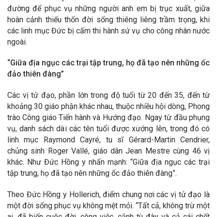
đường để phục vụ những người anh em bị trục xuất, giữa
hoàn cảnh thiếu thốn đời sống thiêng liêng trầm trọng, khi
các linh mục Đức bị cấm thi hành sứ vụ cho công nhân nước
ngoài.
“Giữa địa ngục các trại tập trung, họ đã tạo nên những ốc
đảo thiên đàng”
Các vị tử đạo, phần lớn trong độ tuổi từ 20 đến 35, đến từ
khoảng 30 giáo phận khác nhau, thuộc nhiều hội dòng, Phong
trào Công giáo Tiến hành và Hướng đạo. Ngay từ đầu phụng
vụ, danh sách dài các tên tuổi được xướng lên, trong đó có
linh mục Raymond Cayré, tu sĩ Gérard-Martin Cendrier,
chủng sinh Roger Vallé, giáo dân Jean Mestre cùng 46 vị
khác. Như Đức Hồng y nhấn mạnh: “Giữa địa ngục các trại
tập trung, họ đã tạo nên những ốc đảo thiên đàng”.
Theo Đức Hồng y Hollerich, điểm chung nơi các vị tử đạo là
một đời sống phục vụ không mệt mỏi. “Tất cả, không trừ một
ai, đã biến cuộc đời, công việc, cảnh tù đày và cả cái chết