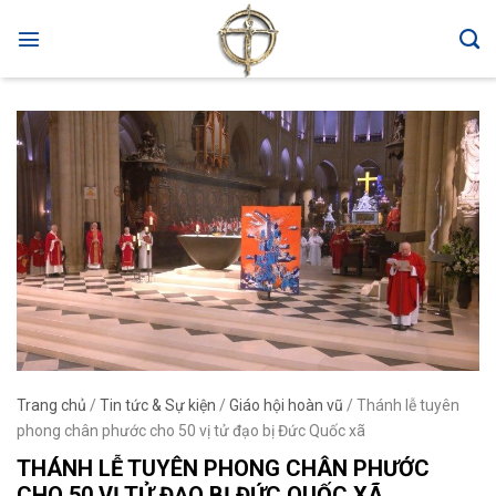
Skip
to
content
Trang chủ
/
Tin tức & Sự kiện
/
Giáo hội hoàn vũ
/
Thánh lễ tuyên
phong chân phước cho 50 vị tử đạo bị Đức Quốc xã
THÁNH LỄ TUYÊN PHONG CHÂN PHƯỚC
CHO 50 VỊ TỬ ĐẠO BỊ ĐỨC QUỐC XÃ