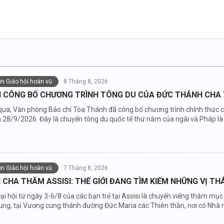
iện Giáo hội hoàn vũ
8 Tháng 8, 2026
 CÔNG BỐ CHƯƠNG TRÌNH TÔNG DU CỦA ĐỨC THÁNH CHA 
qua, Văn phòng Báo chí Tòa Thánh đã công bố chương trình chính thức 
 28/9/2026. Đây là chuyến tông du quốc tế thứ năm của ngài và Pháp là
iện Giáo hội hoàn vũ
7 Tháng 8, 2026
CHA THĂM ASSISI: THẾ GIỚI ĐANG TÌM KIẾM NHỮNG VỊ T
ại hội từ ngày 3-6/8 của các bạn trẻ tại Assisi là chuyến viếng thăm m
ung, tại Vương cung thánh đường Đức Maria các Thiên thần, nơi có Nhà 