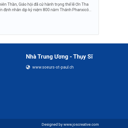
ên Thần, Giáo hội đã cử hành trọng thể lễ Ơn Tha
ấn định nhân dịp kỷ niệm 800 năm Thánh Phanxicô...
Nhà Trung Ương - Thụy Sĩ
www.soeurs-st-paul.ch
Designed by
www.joscreative.com