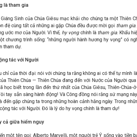
g là tham gia
, Giáng Sinh của Chúa Giêsu mạc khải cho chúng ta một Thiên C
môn đệ cùng tất cả những ai gặp Chúa đều được mời gọi
tham gia
ng ước mơ của Người. Vì thế,
hy vọng
chính là
tham gia
. Khẩu hi
ột chương trình sống: “những người hành hương hy vọng” có ngh
n tham dự.
ộng tác với Người
chỉ của thời đại: nói với chúng ta rằng không ai có thể tự mình 
 của Thiên Chúa — Thiên Chúa đang đến với Nước của Người qua c
ã học biết trong lần đến thứ nhất của Chúa Giêsu, Thiên-Chúa-ở
đôi tay sẵn sàng hành động! Và Công đồng nói rằng sứ mạng này, 
và đến gặp chúng ta trong những hoàn cảnh hằng ngày. Trong nhữn
 cộng tác với Người. Đó là lý do hy vọng chính là tham dự!
y cả giữa hiểm nguy
 một tên gọi: Alberto Marvelli, một người trẻ Ý sống vào tiền b