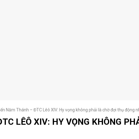
iến Năm Thánh – ĐTC Lêô XIV: Hy vọng không phải là chờ đợi thụ động n
ĐTC LÊÔ XIV: HY VỌNG KHÔNG PH