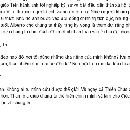
áo Tiến hành, anh tốt nghiệp kỹ sư và bắt đầu dấn thân xã hội t
người bị thương, người bệnh và người tản cư. Nhiều người khâm ph
ái thiết. Nhờ đó anh bước vào đời sống chính trị tích cực, nhưng
tuổi. Alberto cho chúng ta thấy rằng hy vọng là tham dự, rằng 
ơn nếu chúng ta dám đánh đổi một chút an toàn và dễ chịu để chọn 
g ta
ốt đẹp nào đó, nơi tôi dùng những khả năng của mình không? Khi 
àm, than phiền rằng mọi sự đều tệ? Nụ cười trên môi là dấu chỉ â
n
an. Không ai tự mình cứu được thế giới. Và ngay cả Thiên Chúa
t hơn. Tham gia giúp chúng ta thể hiện chính mình và làm cho đi
huộc về chúng ta.