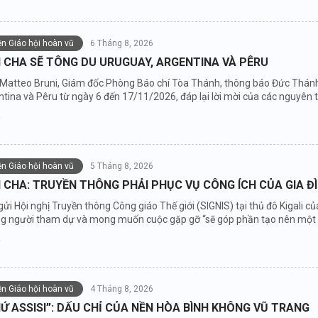
iện Giáo hội hoàn vũ
6 Tháng 8, 2026
 CHA SẼ TÔNG DU URUGUAY, ARGENTINA VÀ PÊRU
 Matteo Bruni, Giám đốc Phòng Báo chí Tòa Thánh, thông báo Đức Thánh 
tina và Pêru từ ngày 6 đến 17/11/2026, đáp lại lời mời của các nguyên t
iện Giáo hội hoàn vũ
5 Tháng 8, 2026
CHA: TRUYỀN THÔNG PHẢI PHỤC VỤ CÔNG ÍCH CỦA GIA Đ
gửi Hội nghị Truyền thông Công giáo Thế giới (SIGNIS) tại thủ đô Kigali
ng người tham dự và mong muốn cuộc gặp gỡ “sẽ góp phần tạo nên một độ
iện Giáo hội hoàn vũ
4 Tháng 8, 2026
Ứ ASSISI”: DẤU CHỈ CỦA NỀN HÒA BÌNH KHÔNG VŨ TRANG