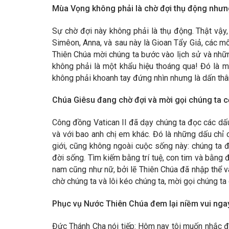
Mùa Vọng không phải là chờ đợi thụ động nhưn
Sự chờ đợi này không phải là thụ động. Thật vậy
Simêon, Anna, và sau này là Gioan Tẩy Giả, các 
Thiên Chúa mời chúng ta bước vào lịch sử và nhữ
không phải là một khẩu hiệu thoáng qua! Đó là m
không phải khoanh tay đứng nhìn nhưng là dấn thâ
Chúa Giêsu đang chờ đợi và mời gọi chúng ta c
Công đồng Vatican II đã dạy chúng ta đọc các dấu 
và với bao anh chị em khác. Đó là những dấu chỉ
giới, cũng không ngoài cuộc sống này: chúng ta đ
đời sống. Tìm kiếm bằng trí tuệ, con tim và bằng 
nam cũng như nữ, bởi lẽ Thiên Chúa đã nhập thể 
chờ chúng ta và lôi kéo chúng ta, mời gọi chúng ta
Phục vụ Nước Thiên Chúa đem lại niềm vui nga
Đức Thánh Cha nói tiếp: Hôm nay tôi muốn nhắc đến