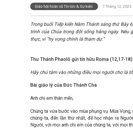
Giáo hội hoàn vũ Tin tức & Sự kiện
7 Tháng 12, 2025
Trong buổi Tiếp kiến Năm Thánh sáng thứ Bảy 6
trình của Chúa trong đời sống hằng ngày. Nêu g
thực, vì “hy vọng chính là tham dự.”
Thư Thánh Phaolô gửi tín hữu Roma (12,17-18)
Hãy chú tâm vào những điều mọi người cho là tố
Bài giáo lý của Đức Thánh Cha
Anh chị em thân mến,
Chúng ta vừa bước vào mùa phụng vụ Mùa Vọng, mù
chúng-ta, đến lần thứ nhất, để học nhận ra Người
Người, với mọi anh chị em của chúng ta, với mọi t