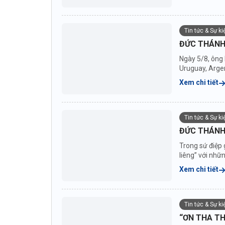
Tin tức & Sự k
ĐỨC THÁNH
Ngày 5/8, ông
Uruguay, Argen
nước...
Xem chi tiết
Tin tức & Sự k
ĐỨC THÁNH 
Trong sứ điệp 
liêng” với nhữ
Xem chi tiết
Tin tức & Sự k
“ƠN THA TH