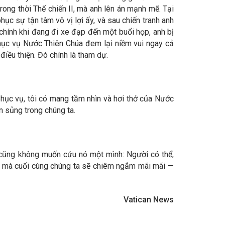
rong thời Thế chiến II, mà anh lên án mạnh mẽ. Tại
ục sự tận tâm vô vị lợi ấy, và sau chiến tranh anh
 chính khi đang đi xe đạp đến một buổi họp, anh bị
phục vụ Nước Thiên Chúa đem lại niềm vui ngay cả
điều thiện. Đó chính là tham dự.
phục vụ, tôi có mang tầm nhìn và hơi thở của Nước
n sủng trong chúng ta.
 cũng không muốn cứu nó một mình: Người có thể,
ều mà cuối cùng chúng ta sẽ chiêm ngắm mãi mãi —
Vatican News