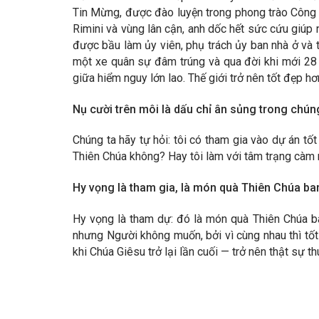
Tin Mừng, được đào luyện trong phong trào Công gi
Rimini và vùng lân cận, anh dốc hết sức cứu giúp 
được bầu làm ủy viên, phụ trách ủy ban nhà ở và t
một xe quân sự đâm trúng và qua đời khi mới 28 
giữa hiểm nguy lớn lao. Thế giới trở nên tốt đẹp h
Nụ cười trên môi là dấu chỉ ân sủng trong chún
Chúng ta hãy tự hỏi: tôi có tham gia vào dự án t
Thiên Chúa không? Hay tôi làm với tâm trạng càm r
Hy vọng là tham gia, là món quà Thiên Chúa ba
Hy vọng là tham dự: đó là món quà Thiên Chúa b
nhưng Người không muốn, bởi vì cùng nhau thì tố
khi Chúa Giêsu trở lại lần cuối — trở nên thật sự t