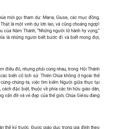
húa mời gọi tham dự: Maria, Giuse, các mục đồng,
. Thật là một vinh dự lớn lao, và cũng choáng ngợp!
ệu của Năm Thánh, “Những người lữ hành hy vọng,”
ĩa là những người biết bước đi và biết mong đợi,
làm điều đó, nhưng phải cùng nhau, trong Hội Thánh
ác biến cố lịch sử. Thiên Chúa không ở ngoài thế
-cùng-chúng-ta, việc tìm kiếm Người giữa thực tại
cách đặc biệt, thuộc về phía các tín hữu giáo dân,
g vấn đề và vẻ đẹp của thế giới, Chúa Giêsu đang
án thế kỷ trước. Được giáo dục trong gia đình theo