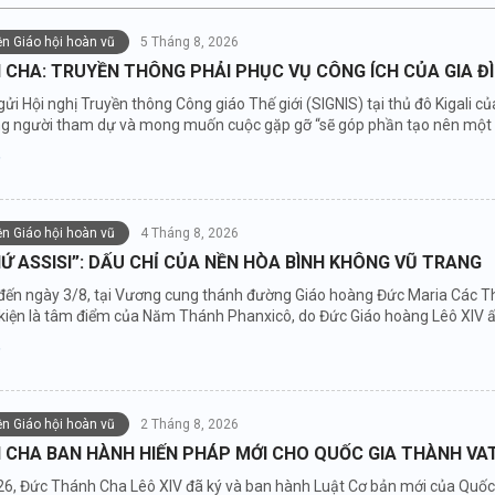
iện Giáo hội hoàn vũ
5 Tháng 8, 2026
CHA: TRUYỀN THÔNG PHẢI PHỤC VỤ CÔNG ÍCH CỦA GIA Đ
gửi Hội nghị Truyền thông Công giáo Thế giới (SIGNIS) tại thủ đô Kigali
ng người tham dự và mong muốn cuộc gặp gỡ “sẽ góp phần tạo nên một độ
iện Giáo hội hoàn vũ
4 Tháng 8, 2026
Ứ ASSISI”: DẤU CHỈ CỦA NỀN HÒA BÌNH KHÔNG VŨ TRANG
đến ngày 3/8, tại Vương cung thánh đường Giáo hoàng Đức Maria Các Thi
ự kiện là tâm điểm của Năm Thánh Phanxicô, do Đức Giáo hoàng Lêô XIV 
iện Giáo hội hoàn vũ
2 Tháng 8, 2026
 CHA BAN HÀNH HIẾN PHÁP MỚI CHO QUỐC GIA THÀNH VA
6, Đức Thánh Cha Lêô XIV đã ký và ban hành Luật Cơ bản mới của Quốc g