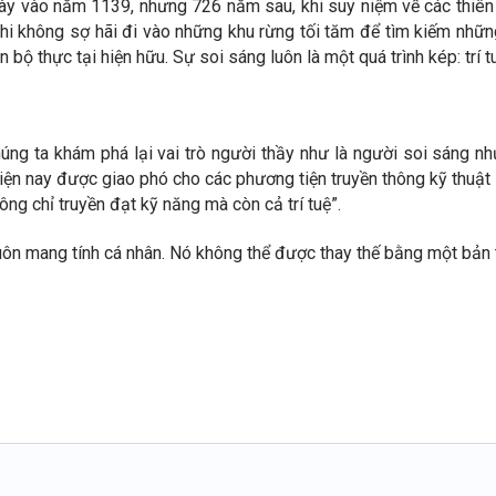
ày vào năm 1139, nhưng 726 năm sau, khi suy niệm về các thiên
hi không sợ hãi đi vào những khu rừng tối tăm để tìm kiếm những
bộ thực tại hiện hữu. Sự soi sáng luôn là một quá trình kép: trí t
 ta khám phá lại vai trò người thầy như là người soi sáng như 
iện nay được giao phó cho các phương tiện truyền thông kỹ thuật số,
ng chỉ truyền đạt kỹ năng mà còn cả trí tuệ”.
luôn mang tính cá nhân. Nó không thể được thay thế bằng một bản 