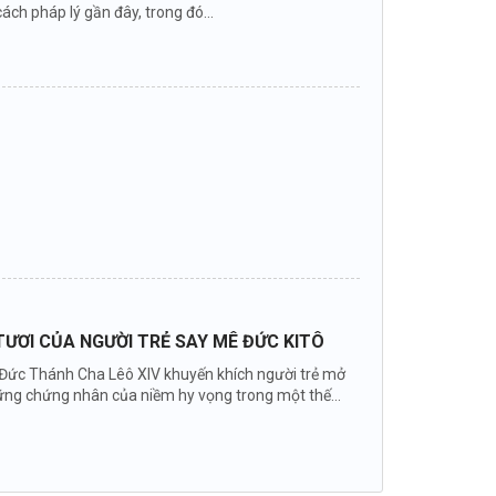
ch pháp lý gần đây, trong đó...
TƯƠI CỦA NGƯỜI TRẺ SAY MÊ ĐỨC KITÔ
, Đức Thánh Cha Lêô XIV khuyến khích người trẻ mở
ững chứng nhân của niềm hy vọng trong một thế...