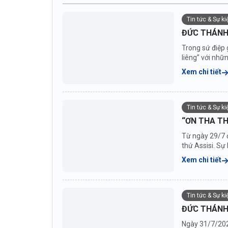
Tin tức & Sự k
ĐỨC THÁNH 
Trong sứ điệp 
liêng” với nhữ
Xem chi tiết
Tin tức & Sự k
“ƠN THA TH
Từ ngày 29/7 
thứ Assisi. S
Xem chi tiết
Tin tức & Sự k
ĐỨC THÁNH
Ngày 31/7/202