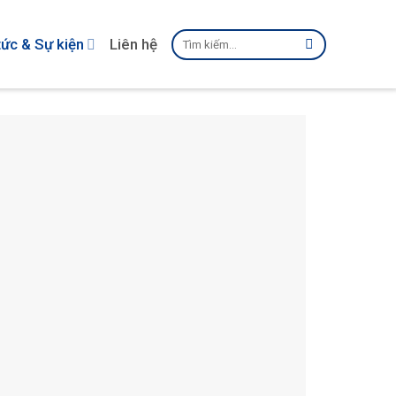
Tìm
tức & Sự kiện
Liên hệ
kiếm: