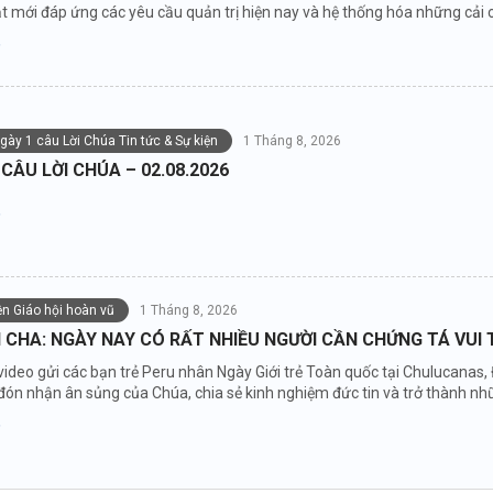
 mới đáp ứng các yêu cầu quản trị hiện nay và hệ thống hóa những cải cá
gày 1 câu Lời Chúa Tin tức & Sự kiện
1 Tháng 8, 2026
 CÂU LỜI CHÚA – 02.08.2026
iện Giáo hội hoàn vũ
1 Tháng 8, 2026
CHA: NGÀY NAY CÓ RẤT NHIỀU NGƯỜI CẦN CHỨNG TÁ VUI 
video gửi các bạn trẻ Peru nhân Ngày Giới trẻ Toàn quốc tại Chulucanas
ón nhận ân sủng của Chúa, chia sẻ kinh nghiệm đức tin và trở thành nh