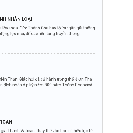
ÌNH NHÂN LOẠI
 của Rwanda, Đức Thánh Cha bày tỏ “sự gần gũi thiêng
ng lực mới, để các nền tảng truyền thông...
ên Thần, Giáo hội đã cử hành trọng thể lễ Ơn Tha
ấn định nhân dịp kỷ niệm 800 năm Thánh Phanxicô...
TICAN
ia Thành Vatican, thay thế văn bản có hiệu lực từ