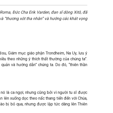
Roma, Đức Cha Erik Varden, đan sĩ dòng Xitô, đã
 và “thương xót tha nhân” và hướng các khát vọng
iêsu, Giám mục giáo phận Trondheim, Na Uy,
lưu ý
iều theo những ý thích thất thường của chúng ta”.
i quản và hướng dẫn” chúng ta. Do đó, “thiên thần
 nó là ca ngợi; nhưng cũng bởi vì người tu sĩ được
n lên xuống dọc theo nấc thang tiến đến với Chúa,
nào bị bỏ qua, nhưng được lập tức dâng lên Thiên