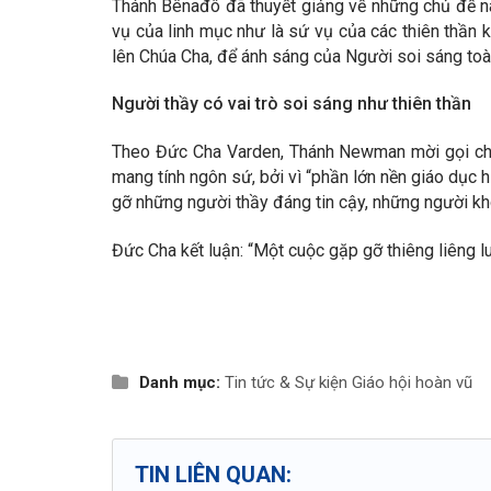
Thánh Bênađô đã thuyết giảng về những chủ đề n
vụ của linh mục như là sứ vụ của các thiên thần k
lên Chúa Cha, để ánh sáng của Người soi sáng toàn 
Người thầy có vai trò soi sáng như thiên thần
Theo Đức Cha Varden, Thánh Newman mời gọi chúng
mang tính ngôn sứ, bởi vì “phần lớn nền giáo dục h
gỡ những người thầy đáng tin cậy, những người khô
Đức Cha kết luận: “Một cuộc gặp gỡ thiêng liêng 
Danh mục:
Tin tức & Sự kiện
Giáo hội hoàn vũ
TIN LIÊN QUAN: