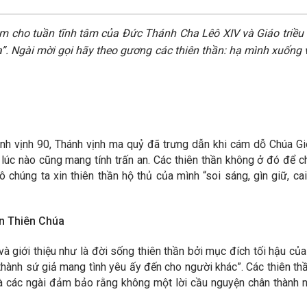
m cho tuần tĩnh tâm của Đức Thánh Cha Lêô XIV và Giáo triều 
a”. Ngài mời gọi hãy theo gương các thiên thần: hạ mình xuống
nh vịnh 90, Thánh vịnh ma quỷ đã trưng dẫn khi cám dỗ Chúa G
 lúc nào cũng mang tính trấn an. Các thiên thần không ở đó để ch
 chúng ta xin thiên thần hộ thủ của mình “soi sáng, gìn giữ, ca
ên Thiên Chúa
 giới thiệu như là đời sống thiên thần bởi mục đích tối hậu của
thành sứ giả mang tình yêu ấy đến cho người khác”. Các thiên thầ
 Và các ngài đảm bảo rằng không một lời cầu nguyện chân thành 