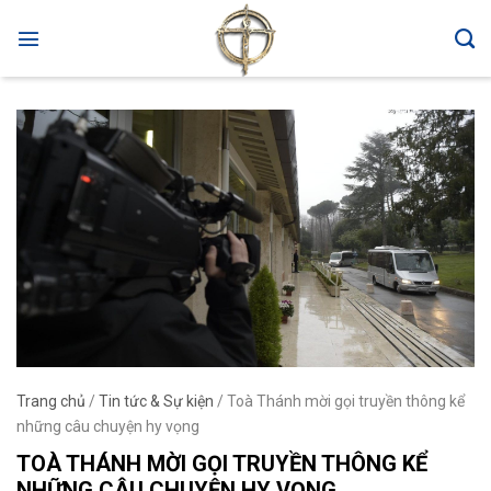
Skip
to
content
Trang chủ
/
Tin tức & Sự kiện
/
Toà Thánh mời gọi truyền thông kể
những câu chuyện hy vọng
TOÀ THÁNH MỜI GỌI TRUYỀN THÔNG KỂ
NHỮNG CÂU CHUYỆN HY VỌNG