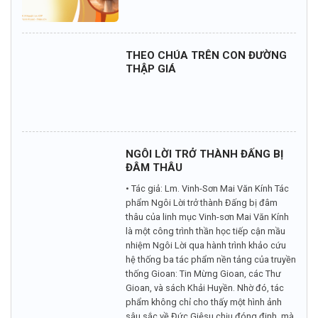
THEO CHÚA TRÊN CON ĐƯỜNG
THẬP GIÁ
NGÔI LỜI TRỞ THÀNH ĐẤNG BỊ
ĐÂM THÂU
• Tác giả: Lm. Vinh-Sơn Mai Văn Kính Tác
phẩm Ngôi Lời trở thành Đấng bị đâm
thâu của linh mục Vinh-sơn Mai Văn Kính
là một công trình thần học tiếp cận mầu
nhiệm Ngôi Lời qua hành trình khảo cứu
hệ thống ba tác phẩm nền tảng của truyền
thống Gioan: Tin Mừng Gioan, các Thư
Gioan, và sách Khải Huyền. Nhờ đó, tác
phẩm không chỉ cho thấy một hình ảnh
sâu sắc về Đức Giêsu chịu đóng đinh, mà