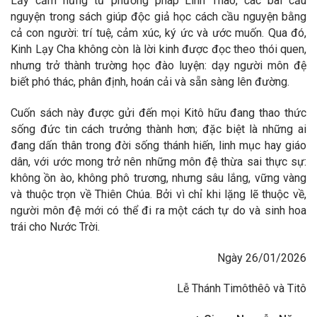
Lấy cảm hứng từ phương pháp Linh Thao, các bài cầu
nguyện trong sách giúp độc giả học cách cầu nguyện bằng
cả con người: trí tuệ, cảm xúc, ký ức và ước muốn. Qua đó,
Kinh Lạy Cha không còn là lời kinh được đọc theo thói quen,
nhưng trở thành trường học đào luyện: dạy người môn đệ
biết phó thác, phân định, hoán cải và sẵn sàng lên đường.
Cuốn sách này được gửi đến mọi Kitô hữu đang thao thức
sống đức tin cách trưởng thành hơn; đặc biệt là những ai
đang dấn thân trong đời sống thánh hiến, linh mục hay giáo
dân, với ước mong trở nên những môn đệ thừa sai thực sự:
không ồn ào, không phô trương, nhưng sâu lắng, vững vàng
và thuộc trọn về Thiên Chúa. Bởi vì chỉ khi lặng lẽ thuộc về,
người môn đệ mới có thể đi ra một cách tự do và sinh hoa
trái cho Nước Trời.
Ngày 26/01/2026
Lễ Thánh Timôthêô và Titô