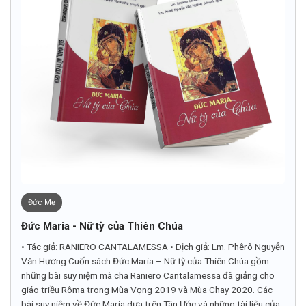
Đức Mẹ
Đức Maria - Nữ tỳ của Thiên Chúa
• Tác giả: RANIERO CANTALAMESSA • Dịch giả: Lm. Phêrô Nguyễn
Văn Hương Cuốn sách Đức Maria – Nữ tỳ của Thiên Chúa gồm
những bài suy niệm mà cha Raniero Cantalamessa đã giảng cho
giáo triều Rôma trong Mùa Vọng 2019 và Mùa Chay 2020. Các
bài suy niệm về Đức Maria dựa trên Tân Ước và những tài liệu của