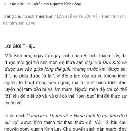
Tác giả:
Lm Giêrônimô Nguyễn Đình Công
Trang chủ
/
Sách Thiện Bản
/
LẶNG LẼ và THUỘC VỀ – Hành trình từ
nội tâm đến sứ vụ
LỜI GIỚI THIỆU
Mỗi Kitô hữu, ngay từ ngày lãnh nhận Bí tích Thánh Tẩy, đã
được mời gọi trở nên môn đệ thừa sai:
ở lại với Đức Kitô và
được sai vào giữa lòng thế giới
. Nhưng trước khi “được sai
đi”, họ phải được “ở lại”; vì động lực của sứ vụ không khởi
nguồn từ hoạt động bên ngoài, mà từ một hành trình đào
luyện nội tâm bền bỉ và âm thầm. Người môn đệ chỉ có thể
“đi” khi đã biết trở về; và chỉ có thể “loan báo” khi đã thực sự
thuộc về.
Cuốn sách “
Lặng lẽ & Thuộc về – Hành trình từ nội tâm đến
sứ vụ
” được hình thành từ thao thức đó. Với 12 bài cầu
nguyện xoay quanh Kinh Lạy Cha, quyển sách dẫn người đọc