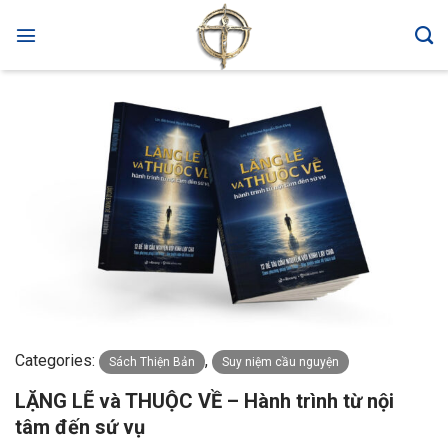
Skip
to
content
Categories:
,
Sách Thiện Bản
Suy niệm cầu nguyện
LẶNG LẼ và THUỘC VỀ – Hành trình từ nội
tâm đến sứ vụ