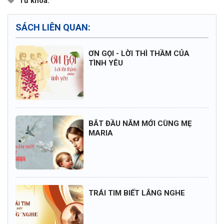
Từ khóa:
SÁCH LIÊN QUAN:
ƠN GỌI - LỜI THÌ THẦM CỦA
TÌNH YÊU
BẮT ĐẦU NĂM MỚI CÙNG MẸ
MARIA
TRÁI TIM BIẾT LẮNG NGHE