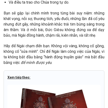
Và điều ta trao cho Chúa trong tự do.
Bạn sẽ gặp lại chính mình trong từng bài suy niệm: những
khát vọng, nỗi sợ, thương tích, yếu đuối, những lần đã cố yêu
nhưng đứt gãy, những khoảnh khắc trái tim bừng sáng trong
âm thầm. Và ở mỗi bài, Đức Giêsu không đứng xa để dạy
bảo, mà Ngài đồng hành, chậm rãi, kiên nhẫn, và rất nhẹ.
Hãy để Ngài chạm đến bạn. Không vội vàng, không cố gồng,
không cố “sửa mình”. Chỉ để Ngài làm công việc của Ngài, vì
ta không bắt đầu bằng “hành động truyền giáo” mà bắt đầu
bằng việc
để
mình được yêu
.
Xem tiếp theo: