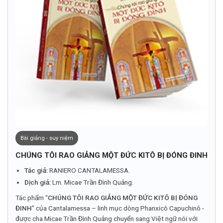
Bài giảng - suy niệm
CHÚNG TÔI RAO GIẢNG MỘT ĐỨC KITÔ BỊ ĐÓNG ĐINH
Tác giả:
RANIERO CANTALAMESSA.
Dịch giả:
Lm. Micae Trần Đình Quảng.
Tác phẩm “
CHÚNG TÔI RAO GIẢNG MỘT ĐỨC KITÔ BỊ ĐÓNG
ĐINH
” của Cantalamessa – linh mục dòng Phanxicô Capuchinô -
được cha Micae Trần Đình Quảng chuyển sang Việt ngữ nói với