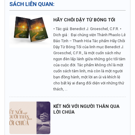
SÁCH LIÊN QUAN:
HÃY CHỖI DẬY TỪ BÓNG TỐI
• Tác giả: Benedict J. Groeschel, C.F.R. •
Dich giả : Đại chủng viện Thánh Phaolo Lê
Bảo Tịnh – Thanh Hóa Tác phẩm Hãy Chỗi
Dậy Từ Bóng Tối của linh mục Benedict J.
Groeschel, C.F.R., là một cuốn sách như
ngọn đèn lấp lánh giữa những góc tối tăm
của cuộc đời. Tác phẩm không chỉ là một
cuốn sách tâm linh, mà còn là một người
bạn đồng hành, một lời an ủi và khích lệ
cho bất kỳ ai đang đối diện với những thử
thách, ...
KẾT NỐI VỚI NGƯỜI THÂN QUA
LỜI CHÚA