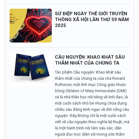
SỨ ĐIỆP NGÀY THẾ GIỚI TRUYỀN
THÔNG XÃ HỘI LẦN THỨ 59 NĂM
2025
CẦU NGUYỆN: KHAO KHÁT SÂU
THẲM NHẤT CỦA CHÚNG TA
Tác phẩm Cầu nguyện: Khao khát sâu
thẳm nhất của chúng ta của cha Ronald
Rolheiser, một linh mục Công giáo thuộc
Dòng Oblates of Mary Immaculate (OMI)
và là nhà thần học nổi tiếng về linh đạo, là
một cuốn sách nhỏ bé nhưng chứa đựng
chiều sâu đáng kinh ngạc về đời sống cầu
nguyện. Đây không chỉ là một cuốn sách
viết về cầu nguyện theo nghĩa kỹ thuật, mà
là một hành trình nội tâm sâu sắc, dẫn
người đọc trực diện với mong ước thẳm