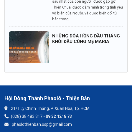
sâu nhất của con người: được gặp gỡ
Thiên Chúa, được đắm mình trong tình yêu
vô biên của Người, và được biến đổi từ
bên trong.
NHỮNG ĐÓA HỒNG ĐẦU THÁNG -
KHỞI ĐẦU CÙNG MẸ MARIA
Hội Dòng Thánh Phaolô - Thiện Bản
21/1 Lý Chính Thắng, P. Xuân Hoà, Tp. HCM.
(028) 38 483 317 -
09 32 1218 73
phaolothienban.osp@gmail.com