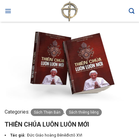
Skip
to
content
Categories:
,
Sách Thiện Bản
Sách thiêng liêng
THIÊN CHÚA LUÔN LUÔN MỚI
Tác giả:
Đức Giáo hoàng Bênêđictô XVI